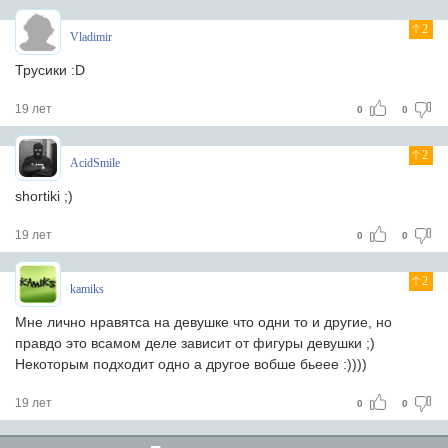
2
Vladimir
Трусики :D
19 лет
0
0
2
AcidSmile
shortiki ;)
19 лет
0
0
2
kamiks
Мне лично нравятса на девушке что одни то и другие, но
правдо это всамом деле зависит от фигуры девушки ;)
Некоторым подходит одно а другое вобше бьеее :))))
19 лет
0
0