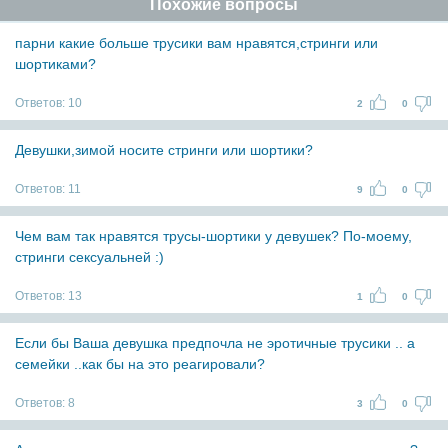
Похожие вопросы
парни какие больше трусики вам нравятся,стринги или
шортиками?
Ответов:
10
2
0
Девушки,зимой носите стринги или шортики?
Ответов:
11
9
0
Чем вам так нравятся трусы-шортики у девушек? По-моему,
стринги сексуальней :)
Ответов:
13
1
0
Если бы Ваша девушка предпочла не эротичные трусики .. а
семейки ..как бы на это реагировали?
Ответов:
8
3
0