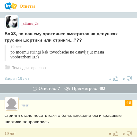
Ответы
_silence_23
БойЗ, по вашему эротичнее смотрятся на девушках
трусики шортики или стринги...???
19 лет
po moemu stringi kak tovoobsche ne ostavljajut mesta
voobrazheniju.:)
Темы для взрослых
Закрыт 19 лет
1
0
Ответов: 7
Просмотров: 402
6
juser
стринги стало носить как-то банально..мне бы и красивые
шортики понравились
19 лет
0
0