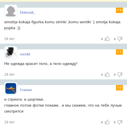
4
Elektronik_
smotrja kokaja figurka komu strinki ,komu wortiki :) smotja kokaja
popka :))
19 лет
0
0
2
suicidal
Не одежда красит тело, а тело одежду!
19 лет
0
0
6
Uranium
и стринги, и шортики..
главное потом фотки покажи.. и мы скажем, что на тебе лучше
смотрится
19 лет
0
0