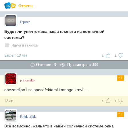
Ответы
Гермес
Будет ли уничтожена наша планета из солнечной
системы?
Наука и техника
Закрыт 13 лет
1
1
Ответов: 3
Просмотров: 490
1
princessko
obezateljno i so specefektami i mnogo krovi ...
13 лет
1
0
7
Krjak_Bjak
Всё возможно, жаль что в нашей солнечной системе одна