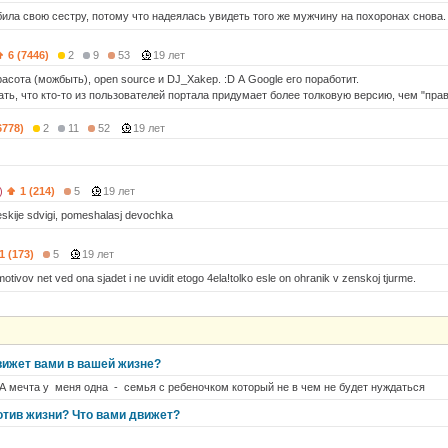
ила свою сестру, потому что надеялась увидеть того же мужчину на похоронах снова. 
6 (7446)
2
9
53
19 лет
асота (можбыть), open source и DJ_Xakep. :D А Google его поработит.
ть, что кто-то из пользователей портала придумает более толковую версию, чем "прави
6778)
2
11
52
19 лет
)
1 (214)
5
19 лет
eskije sdvigi, pomeshalasj devochka
1 (173)
5
19 лет
otivov net ved ona sjadet i ne uvidit etogo 4ela!tolko esle on ohranik v zenskoj tjurme.
вижет вами в вашей жизне?
А мечта у меня одна - семья с ребеночком который не в чем не будет нуждаться
отив жизни? Что вами движет?