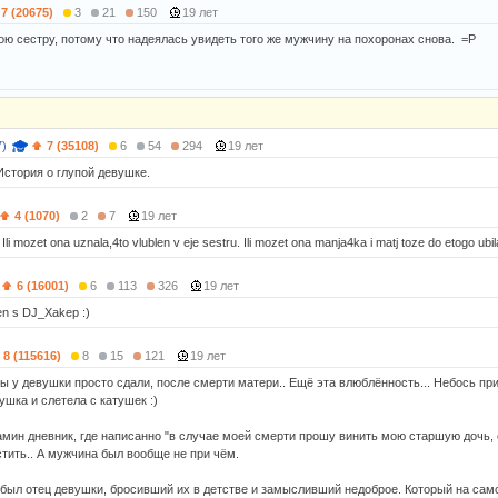
7 (20675)
3
21
150
19 лет
ою сестру, потому что надеялась увидеть того же мужчину на похоронах снова. =P
7)
7 (35108)
6
54
294
19 лет
История о глупой девушке.
4 (1070)
2
7
19 лет
 Ili mozet ona uznala,4to vlublen v eje sestru. Ili mozet ona manja4ka i matj toze do etogo ubil
6 (16001)
6
113
326
19 лет
en s DJ_Xakep :)
8 (115616)
8
15
121
19 лет
 у девушки просто сдали, после смерти матери.. Ещё эта влюблённость... Небось прил
чушка и слетела с катушек :)
мин дневник, где написанно "в случае моей смерти прошу винить мою старшую дочь, 
тить.. А мужчина был вообще не при чём.
был отец девушки, бросивший их в детстве и замысливший недоброе. Который на сам