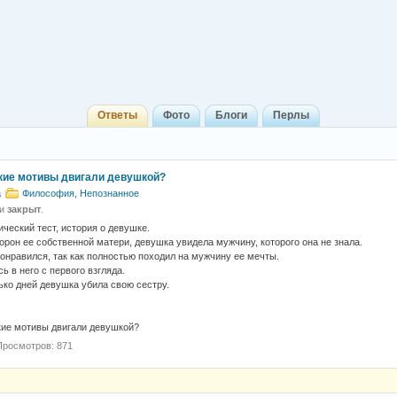
Ответы
Фото
Блоги
Перлы
ие мотивы двигали девушкой?
a
Философия, Непознанное
 и
закрыт
.
ический тест, история о девушке.
орон ее собственной матери, девушка увидела мужчину, которого она не знала.
онравился, так как полностью походил на мужчину ее мечты.
ь в него с первого взгляда.
ько дней девушка убила свою сестру.
ие мотивы двигали девушкой?
Просмотров: 871