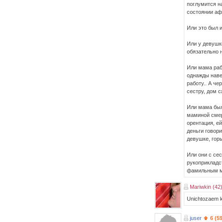
поглумится на
состоянии аф
Или это был и
Или у девушк
обязательно н
Или мама раб
однажды навещ
работу.. А че
сестру, дом 
Или мама был
маминой смер
орентация, е
деньги говор
девушке, горь
Или они с се
рукоприкладс
фамильным м
Mariwkin (42
Unichtozaem k
juser
6 (5