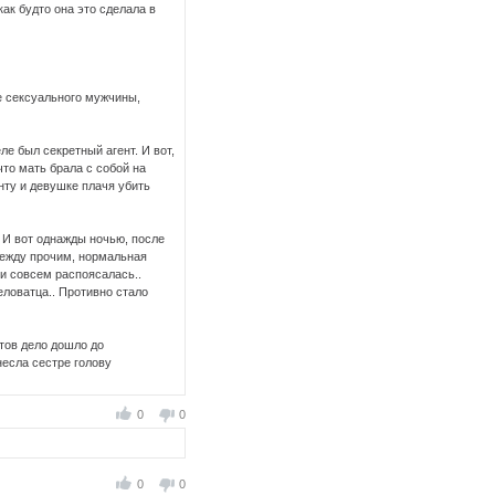
ак будто она это сделала в
е сексуального мужчины,
е был секретный агент. И вот,
что мать брала с собой на
нту и девушке плачя убить
 И вот однажды ночью, после
 между прочим, нормальная
ри совсем распоясалась..
еловатца.. Противно стало
ётов дело дошло до
несла сестре голову
0
0
0
0