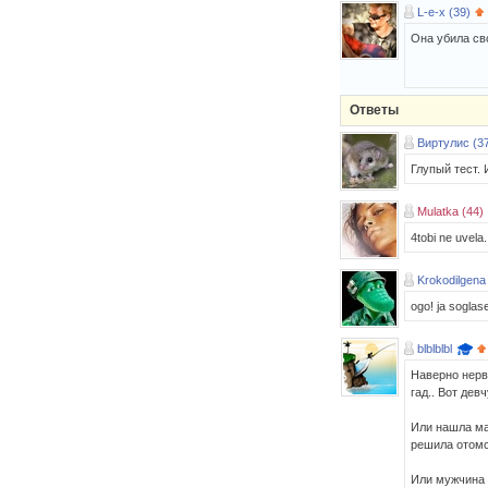
L-e-x (39)
Она убила св
Ответы
Виртулис (3
Глупый тест. 
Mulatka (44)
4tobi ne uvela.
Krokodilgena
ogo! ja soglas
blblblbl
Наверно нервы
гад.. Вот дев
Или нашла ма
решила отомс
Или мужчина 