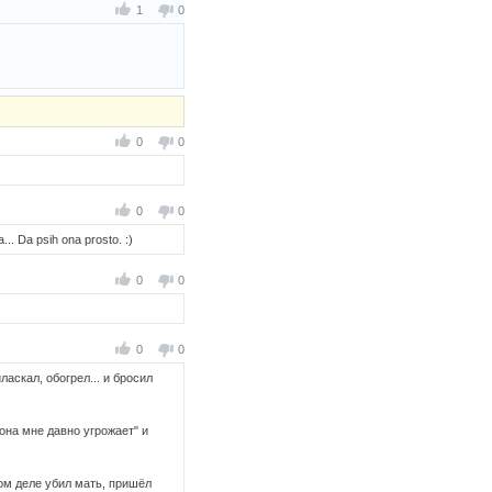
1
0
0
0
0
0
a... Da psih ona prosto. :)
0
0
0
0
аскал, обогрел... и бросил
она мне давно угрожает" и
ом деле убил мать, пришёл