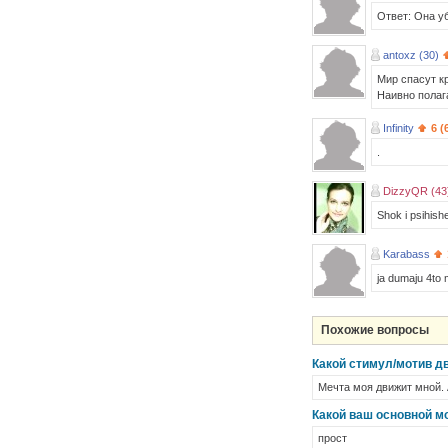
Ответ: Она уб
antoxz (30)
Мир спасут кр
Наивно полага
Infinity
6 (
.
DizzyQR (43
Shok i psihish
Karabass
ja dumaju 4to m
Похожие вопросы
Какой стимул/мотив д
Мечта моя движит мной. 
Какой ваш основной м
прост