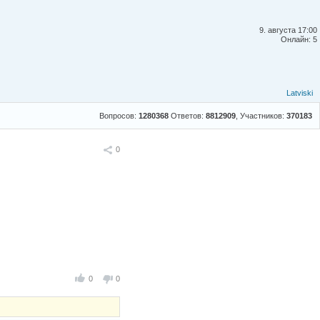
9. августа 17:00
Онлайн: 5
Latviski
Вопросов:
1280368
Ответов:
8812909
, Участников:
370183
Поделиться
0
0
0