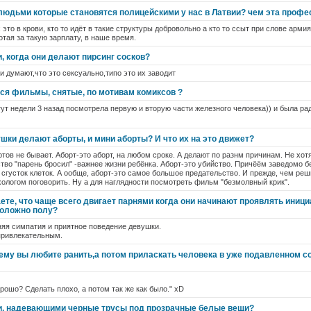
людьми которые становятся полицейскими у нас в Латвии? чем эта профе
 это в крови, кто то идёт в такие структуры добровольно а кто то ссыт при слове арм
отая за такую зарплату, в наше время.
, когда они делают пирсинг сосков?
и думают,что это сексуально,типо это их заводит
тся фильмы, снятые, по мотивам комиксов ?
 тут недели 3 назад посмотрела первую и вторую части железного человека)) и была ра
ки делают аборты, и мини аборты? И что их на это движет?
ртов не бывает. Аборт-это аборт, на любом сроке. А делают по разнм причинам. Не хот
ство "парень бросил" -важнее жизни ребёнка. Аборт-это убийство. Причёём заведомо
 сгусток клеток. А ообще, аборт-это самое большое предательство. И прежде, чем реш
ологом поговорить. Ну а для наглядности посмотреть фильм "безмолвный крик".
ете, что чаще всего двигает парнями когда они начинают проявлять иници
положно полу?
няя симпатия и приятное поведение девушки.
привлекательным.
му вы любите ранить,а потом приласкать человека в уже подавленном со
рошо? Сделать плохо, а потом так же как было." xD
и, надевающими черные трусы под прозрачные белые вещи?