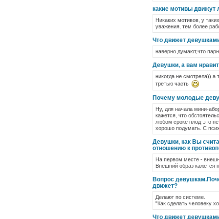
какие мотивы движут 
Никаких мотивов, у таких
уважения, тем более раб
Что движет девушками
наверно думают,что парн
Девушки, а вам нрави
никогда не смотрела)) а
третью часть
Почему молодые девуш
Ну, для начала мини-або
кажется, что обстоятель
любом сроке плод-это не
хорошо подумать. С псих
Девушки, как Вы счита
отношению к противо
На первом месте - внеш
Внешний образ кажется 
Вопрос девушкам.Поче
движет?
Делают по системе.
"Как сделать человеку хо
Что движет девушкам