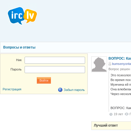
Вопросы и ответы
ВОПРОС: Как
Ник
bumsenyorit
Вопрос решен
Пароль
Это психолог
Во время пох
Мужчина ей п
Она влюбилас
Регистрация
Забыл пароль
Через нескол
ВОПРОС: Как
19 лет
Лучший ответ