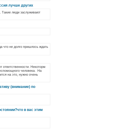
ссия лучше других
ия. Такие люди заслуживают
да что не долго пришлось ждать
ят ответственности. Некоторм
 беспомощного человека. На
ится на это, нужно очень
ативу (внимание) по
стоянии?что в вас этим