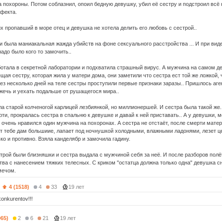
 похороны. Потом соблазнил, опоил бедную девушку, убил её сестру и подстроил всё к
фекта.
х пропавший в море отец и девушка не хотела делить его любовь с сестрой..
и была маниакальная жажда убийств на фоне сексуального расстройства ... И при вид
адо было кого то замочить..
отала в секретной лаборатории и подхватила страшный вирус. А мужчина на самом дел
ая сестру, которая жила у матери дома, они заметили что сестра ест той же ложкой, 
рез несколько дней на теле сестры проступили первые признаки заразы.. Пришлось аге
сжечь и уехать подальше от рушащегося мира..
а старой колченогой карлицей лезбиянкой, но миллионершей. И сестра была такой же.
ти, прокралась сестра в спальню к девушке и давай к ней приставать.. А у девушки,
й очень нравился один мужчина на похоронах. А сестра не отстаёт, после смерти мате
ит тебе дам большиие, лапает под ночнушкой холодными, влажными ладонями, лезет ц
ко и противно. Взяла канделябр и замочила гадину.
строй были близняшки и сестра выдала с мужчиной себя за неё. И после разборов пол
тва с нанесением тяжких телесных. С криком "остатца должна только одна" девушка с
ечом.
)
4 (1518)
4
33
19 лет
onkurentov!!!
965)
2
6
21
19 лет