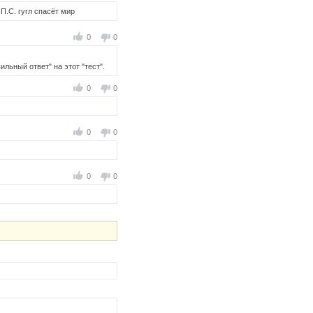
П.С. гугл спасёт мир
0
0
льный ответ" на этот "тест".
0
0
0
0
0
0