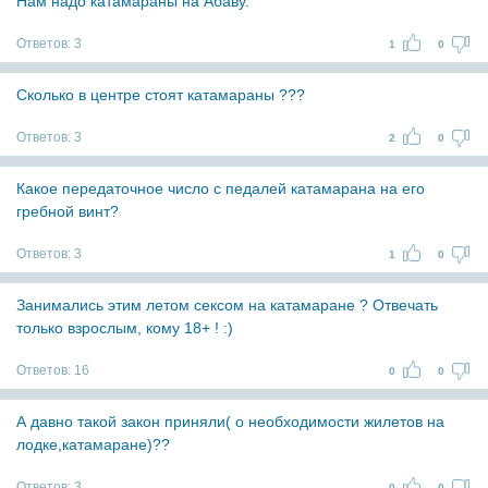
Нам надо катамараны на Абаву.
Ответов:
3
1
0
Cколько в центре стоят катамараны ???
Ответов:
3
2
0
Какое передаточное число с педалей катамарана на его
гребной винт?
Ответов:
3
1
0
Занимались этим летом сексом на катамаране ? Отвечать
только взрослым, кому 18+ ! :)
Ответов:
16
0
0
А давно такой закон приняли( о необходимости жилетов на
лодке,катамаране)??
Ответов:
3
0
0