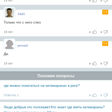
19 лет
0
0
4
AlekS
Только что с него слез.
19 лет
0
0
4
persona1
Да.
19 лет
0
0
Похожие вопросы
где можно покататься на катамаранах в риге?
Ответов:
2
0
0
Люди добрые кто полскажет.Кто знает где взять катамараны?