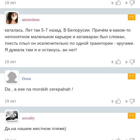
19 лет
0
0
6
amsterdama
каталась. Лет так 5-7 назад. В Белорусии. Причём в каком-то
непонятном маленьком карьере и катамаран был сломан,
тоесть плыл он исключительно по одной траектории - кругами.
Я думала там я и останусь..ан нет!
19 лет
0
0
2
Demn
Da , a ese na morskih cerepahah !
19 лет
0
0
5
unreality
Да,на нашем местном пляже)