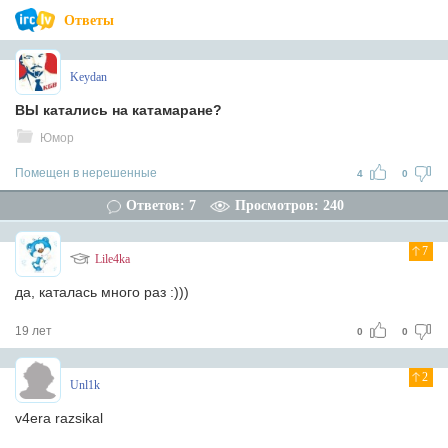
Ответы
Keydan
ВЫ катались на катамаране?
Юмор
Помещен в нерешенные
4
0
Ответов: 7
Просмотров: 240
7
Lile4ka
да, каталась много раз :)))
19 лет
0
0
2
Unl1k
v4era razsikal