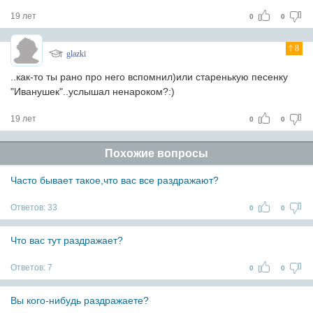
19 лет
0
0
8
glazki
..как-то ты рано про него вспомнил)или старенькую песенку
"Иванушек"..услышал ненароком?:)
19 лет
0
0
Похожие вопросы
Часто бывает такое,что вас все раздражают?
Ответов:
33
0
0
Что вас тут раздражает?
Ответов:
7
0
0
Вы кого-нибудь раздражаете?