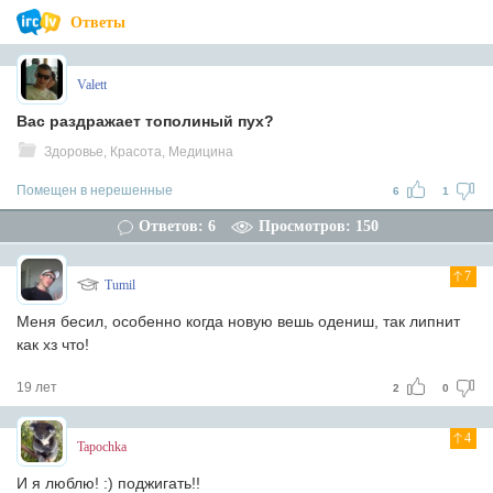
Ответы
Valett
Вас раздражает тополиный пух?
Здоровье, Красота, Медицина
Помещен в нерешенные
6
1
Ответов: 6
Просмотров: 150
7
Tumil
Меня бесил, особенно когда новую вешь одениш, так липнит
как хз что!
19 лет
2
0
4
Tapochka
И я люблю! :) поджигать!!