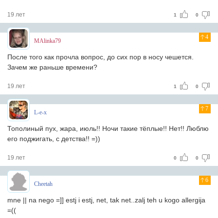
19 лет
1
0
4
MAlinka79
После того как прочла вопрос, до сих пор в носу чешется.
Зачем же раньше времени?
19 лет
1
0
7
L-e-x
Тополиный пух, жара, июль!! Ночи такие тёплые!! Нет!! Люблю
его поджигать, с детства!! =))
19 лет
0
0
6
Cheetah
mne || na nego =]] estj i estj, net, tak net..zalj teh u kogo allergija
=((