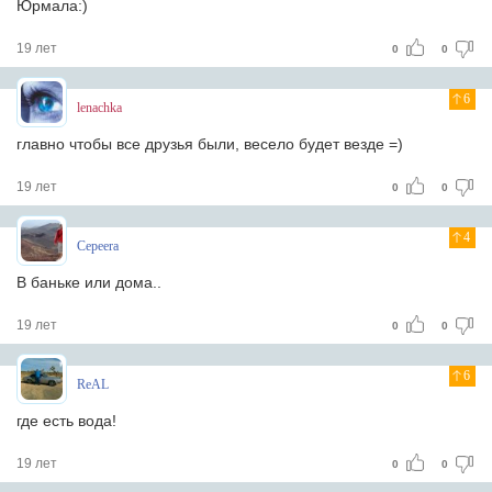
Юрмала:)
19 лет
0
0
6
lenachka
главно чтобы все друзья были, весело будет везде =)
19 лет
0
0
4
Cepeera
В баньке или дома..
19 лет
0
0
6
ReAL
где есть вода!
19 лет
0
0