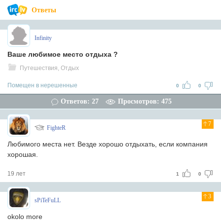
Ответы
Infinity
Ваше любимое место отдыха ?
Путешествия, Отдых
Помещен в нерешенные
0
0
Ответов: 27
Просмотров: 475
7
FighteR
Любимого места нет. Везде хорошо отдыхать, если компания
хорошая.
19 лет
1
0
3
sPiTeFuLL
okolo more