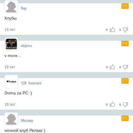
6
Bzp
Клубы
19 лет
0
0
4
ubijstva
v more...
19 лет
0
0
7
Sunwave
Doma za PC :)
19 лет
0
0
1
Mucmep
ночной клуб Релакс )