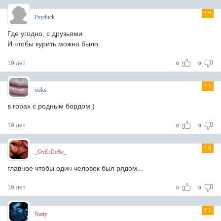
6
Psyduck
Где угодно, с друзьями.
И чтобы курить можно было.
19 лет
0
0
1
sieks
в горах с родным бордом )
19 лет
0
0
6
_OvErDoSe_
главное чтобы один человек был рядом...
19 лет
0
0
1
Natty