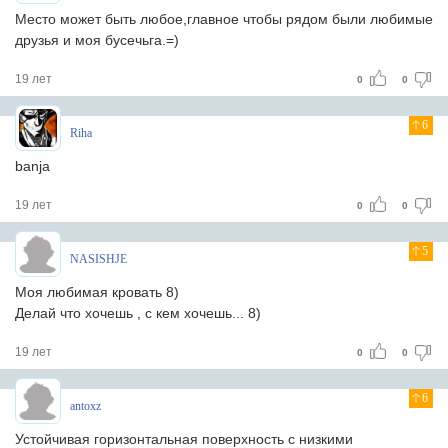
Место может быть любое,главное чтобы рядом были любимые
друзья и моя бусечьга.=)
19 лет
0
0
6
Riha
banja
19 лет
0
0
5
NASISHJE
Моя любимая кровать 8)
Делай что хочешь , с кем хочешь... 8)
19 лет
0
0
6
antoxz
Устойчивая горизонтальная поверхность с низкими