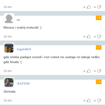
19 лет
0
0
6
vip
Mexica i vodnij motocikl :)
19 лет
0
0
1
Angelo4ik18
gde sneba padajut zvozdi i rozi cvetut ne uvetaja no takoje redko
gde bivala :(
19 лет
0
0
4
^RAPTOR^
Jūrmala
19 лет
0
0