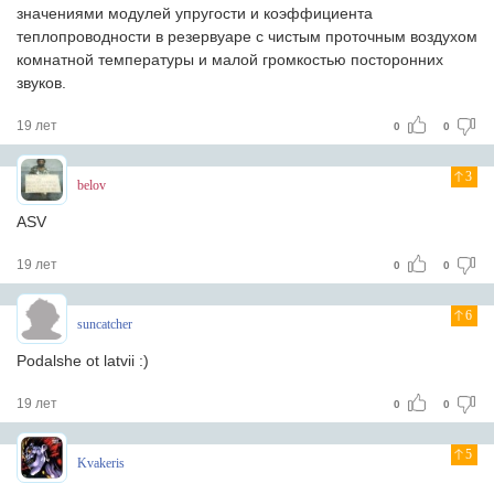
значениями модулей упругости и коэффициента
теплопроводности в резервуаре с чистым проточным воздухом
комнатной температуры и малой громкостью посторонних
звуков.
19 лет
0
0
3
belov
ASV
19 лет
0
0
6
suncatcher
Podalshe ot latvii :)
19 лет
0
0
5
Kvakeris