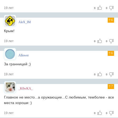
19 лет
0
0
6
AleX_IM
Крым!
19 лет
0
0
6
Allower
За гранницей ;)
19 лет
0
0
7
_K0wKA_
Главное не место...а оружающие...С любимым, темболее - все
места хороши :)
19 лет
0
0