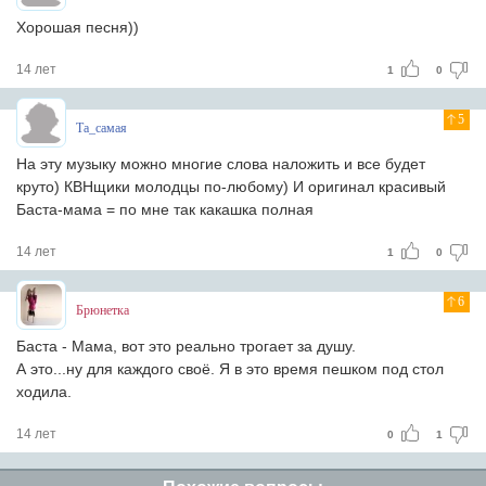
Хорошая песня))
14 лет
1
0
5
Та_самая
На эту музыку можно многие слова наложить и все будет
круто) КВНщики молодцы по-любому) И оригинал красивый
Баста-мама = по мне так какашка полная
14 лет
1
0
6
Брюнетка
Баста - Мама, вот это реально трогает за душу.
А это...ну для каждого своё. Я в это время пешком под стол
ходила.
14 лет
0
1