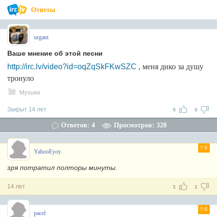
Ответы
urgant
Ваше мнение об этой песни
http://irc.lv/video?id=oqZqSkFKwSZC
, меня дико за душу
тронуло
Музыка
Закрыт 14 лет
5
0
Ответов: 4
Просмотров: 328
6
YahooEyoy
зря потратил полторы минуты.
14 лет
1
1
6
pacel