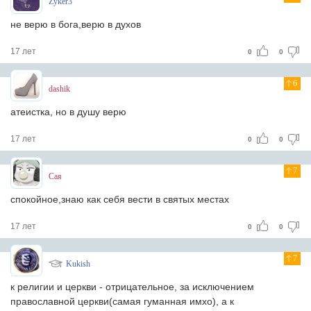
Zyker3
не верю в бога,верю в духов
17 лет
0
0
6
dashik
атеистка, но в душу верю
17 лет
0
0
7
Сая
спокойное,знаю как себя вести в святых местах
17 лет
0
0
7
Kukish
к религии и церкви - отрицательное, за исключением
православной церкви(самая гуманная имхо), а к