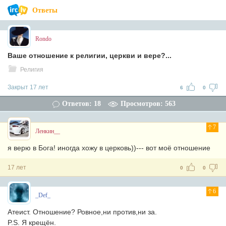
Ответы
Rondo
Ваше отношение к религии, церкви и вере?...
Религия
Закрыт 17 лет
6
0
Ответов: 18
Просмотров: 563
7
Ленкин__
я верю в Бога! иногда хожу в церковь))--- вот моё отношение
17 лет
0
0
6
_Def_
Атеист. Отношение? Ровное,ни против,ни за.
P.S. Я крещён.