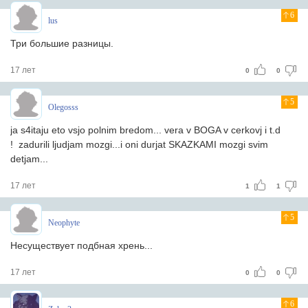
6
lus
Три большие разницы.
17 лет
0
0
5
Olegosss
ja s4itaju eto vsjo polnim bredom... vera v BOGA v cerkovj i t.d
! zadurili ljudjam mozgi...i oni durjat SKAZKAMI mozgi svim
detjam...
17 лет
1
1
5
Neophyte
Несуществует подбная хрень...
17 лет
0
0
6