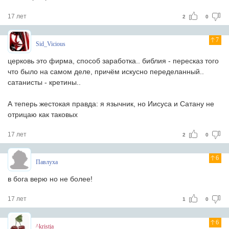
17 лет
2
0
7
Sid_Vicious
церковь это фирма, способ заработка.. библия - пересказ того
что было на самом деле, причём искусно переделанный..
сатанисты - кретины..
А теперь жестокая правда: я язычник, но Иисуса и Сатану не
отрицаю как таковых
17 лет
2
0
6
Павлуха
в бога верю но не более!
17 лет
1
0
6
^kristja