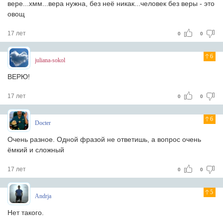
вере...хмм...вера нужна, без неё никак...человек без веры - это
овощ
17 лет
0
0
6
juliana-sokol
ВЕРЮ!
17 лет
0
0
6
Docter
Очень разное. Одной фразой не ответишь, а вопрос очень
ёмкий и сложный
17 лет
0
0
5
Andrja
Нет такого.