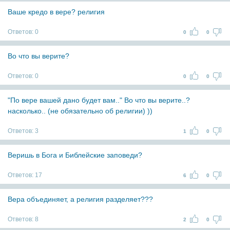
Ваше кредо в вере? религия
Ответов:
0
0
0
Во что вы верите?
Ответов:
0
0
0
"По вере вашей дано будет вам.." Во что вы верите..?
насколько.. (не обязательно об религии) ))
Ответов:
3
1
0
Веришь в Бога и Библейские заповеди?
Ответов:
17
6
0
Вера объединяет, а религия разделяет???
Ответов:
8
2
0