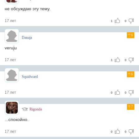
не обсуждаю эту тему.
17 лет
1
0
6
Danaja
veruju
17 лет
1
0
6
Squidward
17 лет
0
0
7
Rigonda
...спокойно.
17 лет
0
0