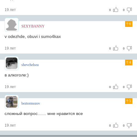
19 лет
0
0
6
SEXYBANNY
v odezhde, obuvi i sumo4kax
19 лет
0
0
4
shevchelsea
в алкоголе:)
19 лет
0
0
5
beztormozov
сложный вопрос....... мне нравится все
19 лет
0
0