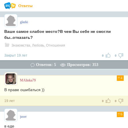
Ответы
glazki
Ваше самое слабое место?В чем Вы себе не смогли
бы..отказать?
Знакомства, Любовь, Отношения
Закрыт 19 лет
0
0
Ответов: 5
Просмотров: 353
4
MAlinka79
В праве ошибаться ))
19 лет
0
0
6
juser
в еде