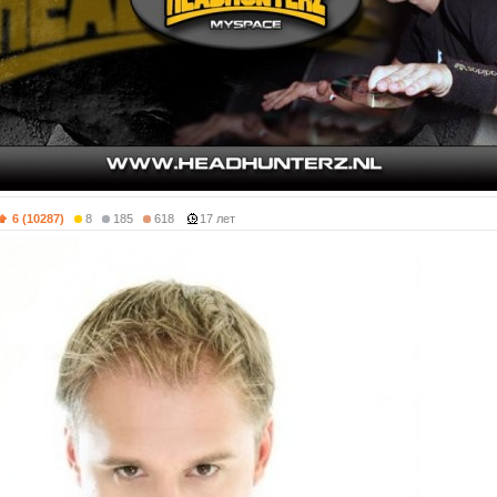
6 (10287)
8
185
618
17 лет