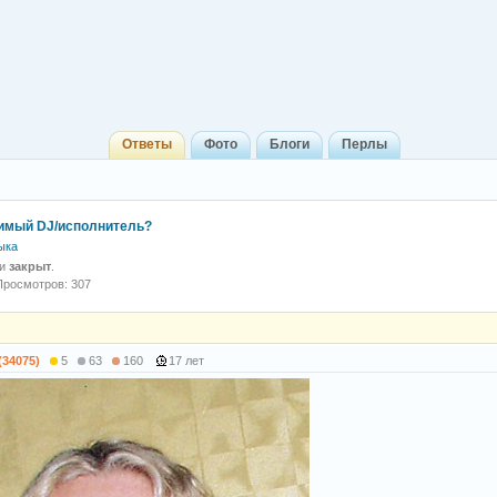
Ответы
Фото
Блоги
Перлы
имый DJ/исполнитель?
ыка
 и
закрыт
.
Просмотров: 307
(34075)
5
63
160
17 лет