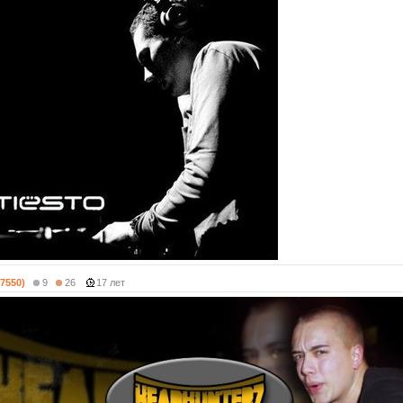
(7550)
9
26
17 лет