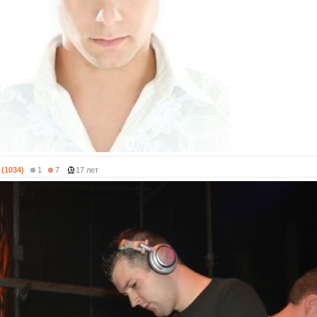
 (1034)
1
7
17 лет