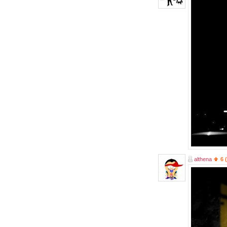
althena
6 