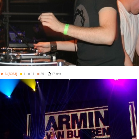
6 (5053)
1
11
29
17 лет