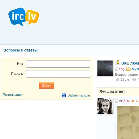
Вопросы и ответы
Ваш люб
Ник
cbg
Муз
Пароль
Вопрос решен
17 лет
Лучший ответ
Регистрация
Забыл пароль
VPZDU
7 