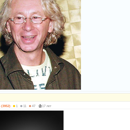
5 (3952)
1
11
47
17 лет