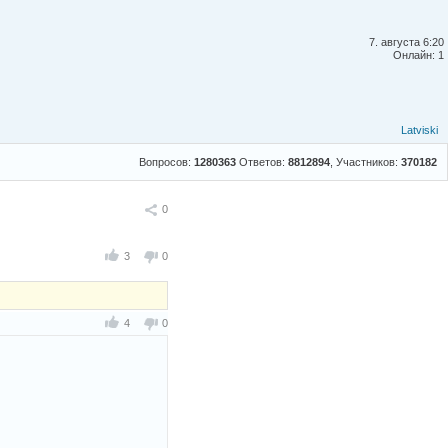
7. августа 6:20
Онлайн: 1
Latviski
Вопросов:
1280363
Ответов:
8812894
, Участников:
370182
Поделиться
0
3
0
4
0