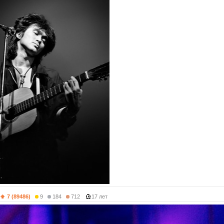
7 (89486)
9
184
712
17 лет