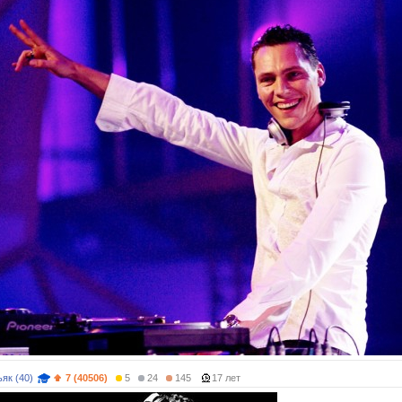
як (40)
7 (40506)
5
24
145
17 лет