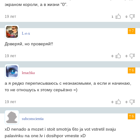
экраном короли, а в жизни "0".
19 лет
1
0
7
L-e-x
Доверяй, но проверяй!!
19 лет
0
0
6
lenachka
а я редко переписываюсь с незнакомыми, а если и начинаю,
то не отношусь к этому серьёзно =)
19 лет
0
0
6
subconscientia
xD nenado a mozet i stoit smotrja 6to ja vot vstretil svaju
palavinku na one.lv i dosihpor vmeste xD