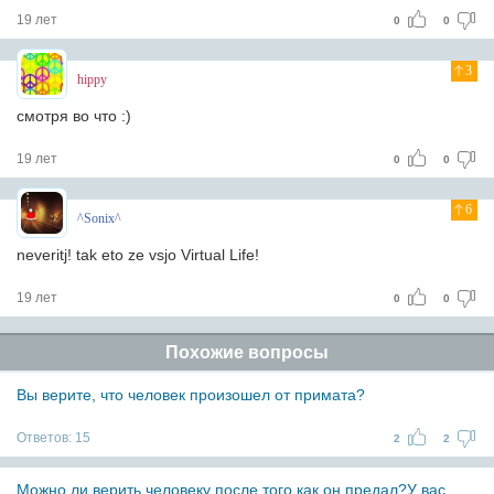
19 лет
0
0
3
hippy
смотря во что :)
19 лет
0
0
6
^Sonix^
neveritj! tak eto ze vsjo Virtual Life!
19 лет
0
0
Похожие вопросы
Вы верите, что человек произошел от примата?
Ответов:
15
2
2
Можно ли верить человеку после того,как он предал?У вас