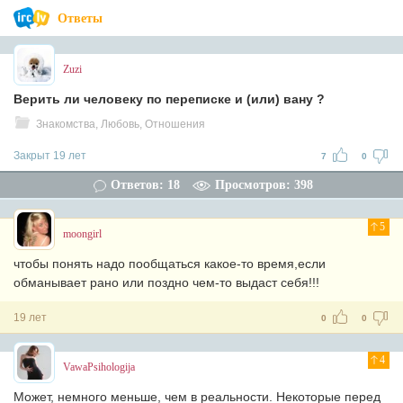
Ответы
Zuzi
Верить ли человеку по переписке и (или) вану ?
Знакомства, Любовь, Отношения
Закрыт 19 лет
7
0
Ответов: 18
Просмотров: 398
5
moongirl
чтобы понять надо пообщаться какое-то время,если
обманывает рано или поздно чем-то выдаст себя!!!
19 лет
0
0
4
VawaPsihologija
Может, немного меньше, чем в реальности. Некоторые перед