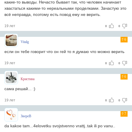
какие-то выводы. Нечасто бывает так, что человек начинает
хвастаться какими-то нереальными проделками. Зачастую это
всё неправда, поэтому есть повод ему не верить.
19 лет
0
0
6
Vitalg
если он тебе говорит что он гей то я думаю что можно верить
19 лет
0
0
6
Кристина
сама решай... :)
19 лет
0
0
7
ЗвереВ
da kakoe tam...4elovetku svojstvenno vrattj..tak ili po vanu..