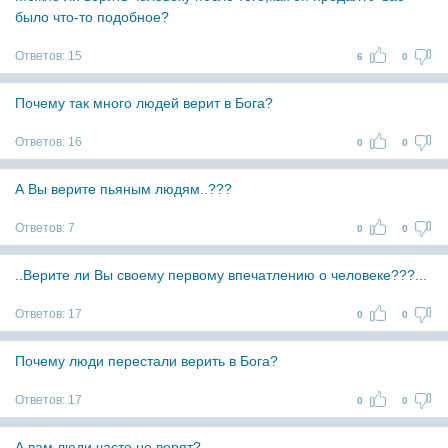
было что-то подобное?
Ответов:
15
6
0
Почему так много людей верит в Бога?
Ответов:
16
0
0
А Вы верите пьяным людям..???
Ответов:
7
0
0
..Верите ли Вы своему первому впечатлению о человеке???...
Ответов:
17
0
0
Почему люди перестали верить в Бога?
Ответов:
17
0
0
А вам люди часто не верят?