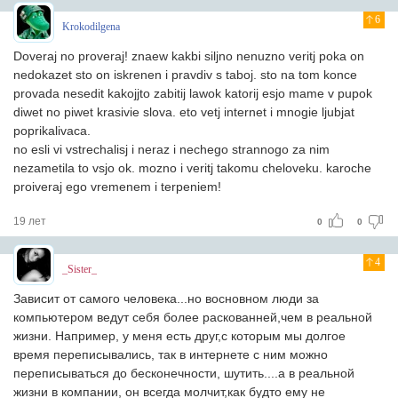
6
Krokodilgena
Doveraj no proveraj! znaew kakbi siljno nenuzno veritj poka on
nedokazet sto on iskrenen i pravdiv s taboj. sto na tom konce
provada nesedit kakojjto zabitij lawok katorij esjo mame v pupok
diwet no piwet krasivie slova. eto vetj internet i mnogie ljubjat
poprikalivaca.
no esli vi vstrechalisj i neraz i nechego strannogo za nim
nezametila to vsjo ok. mozno i veritj takomu cheloveku. karoche
proiveraj ego vremenem i terpeniem!
19 лет
0
0
4
_Sister_
Зависит от самого человека...но восновном люди за
компьютером ведут себя более раскованней,чем в реальной
жизни. Например, у меня есть друг,с которым мы долгое
время переписывались, так в интернете с ним можно
переписываться до бесконечности, шутить....а в реальной
жизни в компании, он всегда молчит,как будто ему не