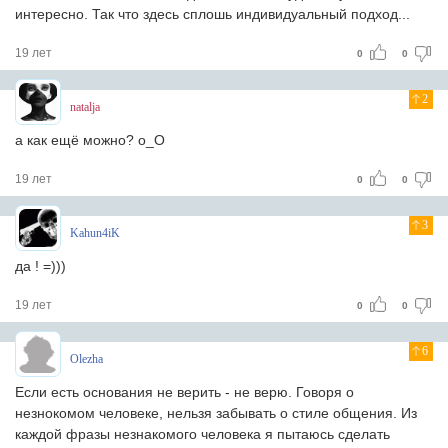
интересно. Так что здесь сплошь индивидуальный подход...
19 лет
0
0
2
natalja
а как ещё можно? о_О
19 лет
0
0
3
Kahun4iK
да ! =)))
19 лет
0
0
6
Olezha
Если есть основания не верить - не верю. Говоря о
незнокомом человеке, нельзя забывать о стиле общения. Из
каждой фразы незнакомого человека я пытаюсь сделать