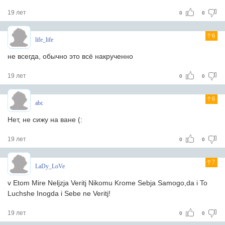
19 лет
0
0
6
life_life
не всегда, обычно это всё накрученно
19 лет
0
0
6
abc
Нет, не сижу на ване (:
19 лет
0
0
7
LaDy_LoVe
v Etom Mire Neljzja Veritj Nikomu Krome Sebja Samogo,da i To
Luchshe Inogda i Sebe ne Veritj!
19 лет
0
0