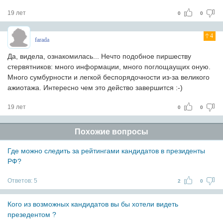
19 лет
0
0
4
farada
Да, видела, ознакомилась... Нечто подобное пиршеству
стервятников: много информации, много поглощаущих оную.
Много сумбурности и легкой беспорядочности из-за великого
ажиотажа. Интересно чем это действо завершится :-)
19 лет
0
0
Похожие вопросы
Где можно следить за рейтингами кандидатов в президенты
РФ?
Ответов:
5
2
0
Кого из возможных кандидатов вы бы хотели видеть
презедентом ?