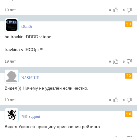
19 лет
0
0
3
c0unt3r
ha travkin :DDDD v tope
travkina v IRCOpi !!!
19 лет
0
0
5
NASISHJE
Видел )) Ничему не удевлён если честно.
19 лет
0
0
6
support
Видел.Удивлен принципу присвоения рейтинга.