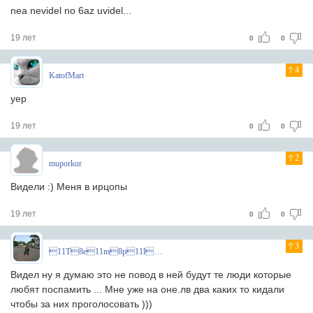
nea nevidel no 6az uvidel...
19 лет
0
0
4
KatofMart
yep
19 лет
0
0
2
muporkur
Видели :) Меня в ирцопы
19 лет
0
0
3
11T8e11m8p11l8a11r8^
Видел ну я думаю это не повод в ней будут те люди которые
любят поспамить ... Мне уже на оне.лв два каких то кидали
чтобы за них проголосовать )))