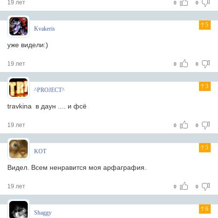
19 лет
0
0
5
Kvakeris
уже видели:)
19 лет
0
0
3
^PROJECT^
travkina в даун .... и фсё
19 лет
0
0
5
KOT
Видел. Всем ненравится моя арфаграфия.
19 лет
0
0
6
Shaggy