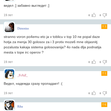
видел ;] забавно выгледит ;]
19 лет
0
0
3
Dimonius
stranno voron po4emu eto ja v toblicu v top 10 ne popal daze
hotja za menja 30 golosov za i 3 protiv moze6 mne objasnitj
pozalusta kakaja sistema golosovanija? 4o nada dlja podnatija
mesta v tope irc operov ?
19 лет
0
0
1
_FrAiZ_
Видел, надежда сразу пропадает! :(
19 лет
0
0
6
Riha