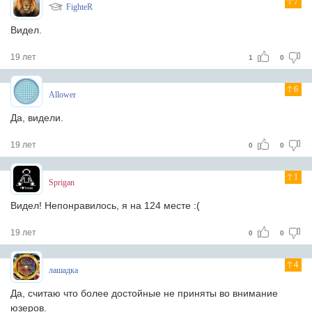
7
FighteR
Видел.
19 лет
1
0
6
Allower
Да, видели.
19 лет
0
0
1
Sprigan
Видел! Непонравилось, я на 124 месте :(
19 лет
0
0
4
лашадка
Да, считаю что более достойные не приняты во внимание
юзеров.