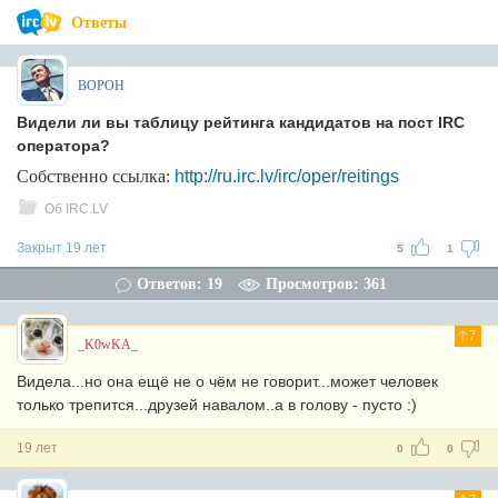
Ответы
BOPOH
Видели ли вы таблицу рейтинга кандидатов на пост IRC
оператора?
Собственно ссылка:
http://ru.irc.lv/irc/oper/reitings
Об IRC.LV
Закрыт 19 лет
5
1
Ответов: 19
Просмотров: 361
7
_K0wKA_
Видела...но она ещё не о чём не говорит...может человек
только трепится...друзей навалом..а в голову - пусто :)
19 лет
0
0