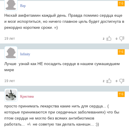
6
Bzp
Нюхай амфетамин каждый день. Правда помимо сердца еще
и мозг испортиться, но ничего главное цель будет достигнута в
рекордно короткие сроки. =)
19 лет
2
0
6
Infinity
Лучше узнай как НЕ посадить сердце в нашем сумашедшем
мире
19 лет
2
0
6
Кристина
просто принимать лекарства какие нить для сердца... (
которые принимаются при сердечных заболеваниях) что бы
птом сердце не могло без всяких антибиотиков
работать... =\ не советую так делать канешн... :))