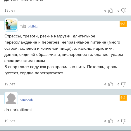
19 лет
0
0
8
blblblbl
Стрессы, тревоги, резкие нагрузки, длительное
переохлаждение и перегрев, неправильное питание (много
острой, солёной и копчёной пищи), алкаголь, наркотики,
допинг, сидячий образ жизни, кислородное голодание, удары
электрическим током...
В спорт зале воду как раз правильно пить. Потеешь, кровь
густеет, сердце перегружается.
19 лет
0
0
5
vinipooh
da narkotikami
19 лет
0
0