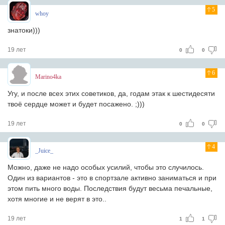
5
whoy
знатоки)))
19 лет
0
0
6
Marino4ka
Угу, и после всех этих советиков, да, годам этак к шестидесяти
твоё сердце может и будет посажено. ;)))
19 лет
0
0
4
_Juice_
Можно, даже не надо особых усилий, чтобы это случилось.
Один из вариантов - это в спортзале активно заниматься и при
этом пить много воды. Последствия будут весьма печальные,
хотя многие и не верят в это..
19 лет
1
1