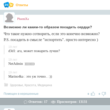
Ответы
PhoeniXa
Возможно ли каким-то образом посадить сердце?
Что такое нужно сотворить, если это конечно возможно?
P.S. посадить в смысле "испортить". просто интересно )
19 лет
d3d1: ага, может пожарить лучше?
19 лет
NetAdmin :))))))))
19 лет
Marino4ka : это уж точно.. :))
Здоровье, Красота, Медицина
Помещен в нерешенные
0
0
Ответов: 17
Просмотров: 13131