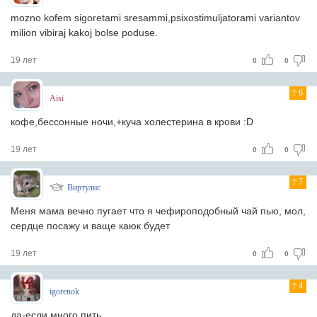
mozno kofem sigoretami sresammi,psixostimuljatorami variantov
milion vibiraj kakoj bolse poduse.
19 лет
0
0
6
Aisi
кофе,бессонные ночи,+куча холестерина в крови :D
19 лет
0
0
7
Виртулис
Меня мама вечно пугает что я чефироподобный чай пью, мол,
сердце посажу и ваще каюк будет
19 лет
0
0
4
igorenok
да-если много пить.