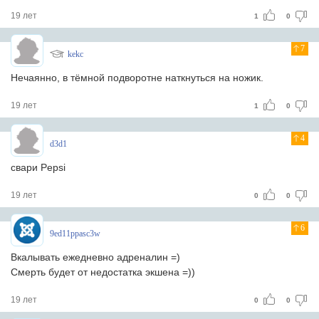
19 лет
1
0
7
kekc
Нечаянно, в тёмной подворотне наткнуться на ножик.
19 лет
1
0
4
d3d1
свари Pepsi
19 лет
0
0
6
9ed11ppasc3w
Вкалывать ежедневно адреналин =)
Смерть будет от недостатка экшена =))
19 лет
0
0