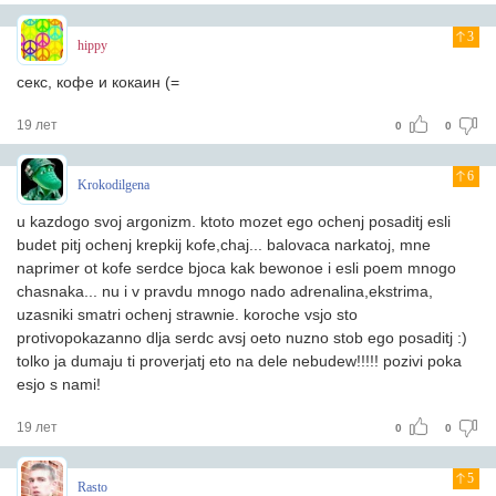
3
hippy
секс, кофе и кокаин (=
19 лет
0
0
6
Krokodilgena
u kazdogo svoj argonizm. ktoto mozet ego ochenj posaditj esli
budet pitj ochenj krepkij kofe,chaj... balovaca narkatoj, mne
naprimer ot kofe serdce bjoca kak bewonoe i esli poem mnogo
chasnaka... nu i v pravdu mnogo nado adrenalina,ekstrima,
uzasniki smatri ochenj strawnie. koroche vsjo sto
protivopokazanno dlja serdc avsj oeto nuzno stob ego posaditj :)
tolko ja dumaju ti proverjatj eto na dele nebudew!!!!! pozivi poka
esjo s nami!
19 лет
0
0
5
Rasto