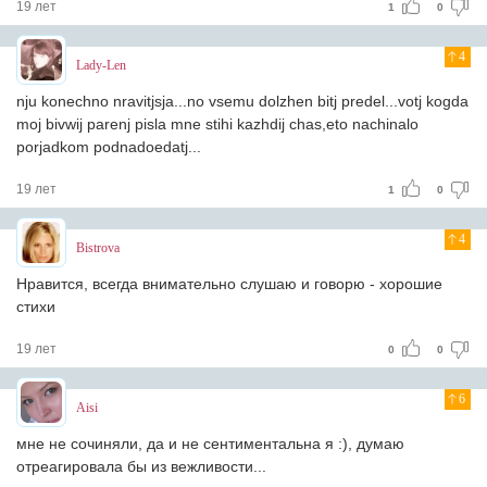
19 лет
1
0
4
Lady-Len
nju konechno nravitjsja...no vsemu dolzhen bitj predel...votj kogda
moj bivwij parenj pisla mne stihi kazhdij chas,eto nachinalo
porjadkom podnadoedatj...
19 лет
1
0
4
Bistrova
Нравится, всегда внимательно слушаю и говорю - хорошие
стихи
19 лет
0
0
6
Aisi
мне не сочиняли, да и не сентиментальна я :), думаю
отреагировала бы из вежливости...