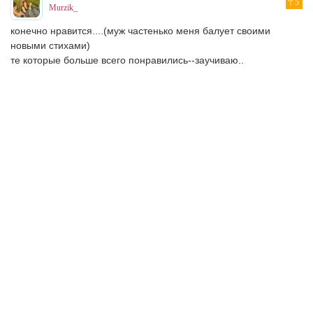
5
Murzik_
конечно нравится....(муж частенько меня балует своими
новыми стихами)
те которые больше всего понравились--заучиваю..