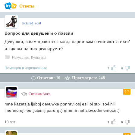
Ответы
Tortured_soul
Вопрос для девушек и о поэзии
Девушки, а вам нравиться когда парни вам сочиняют стихи?
и как вы на них реагируете?
Искусство, Культура
Помещен в нерешенные
7
0
Ответов: 10
Просмотров: 248
7
СплиномАнка
mne kazetsja ljuboj devuwke ponravilosj esli bi stixi so4inili
imenno ej i ee ljubimij parenj :) emmm net slov,odni emocii :)
19 лет
1
0