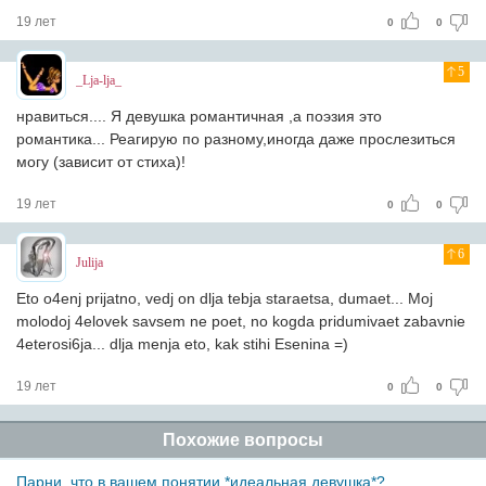
19 лет
0
0
5
_Lja-lja_
нравиться.... Я девушка романтичная ,а поэзия это
романтика... Реагирую по разному,иногда даже прослезиться
могу (зависит от стиха)!
19 лет
0
0
6
Julija
Eto o4enj prijatno, vedj on dlja tebja staraetsa, dumaet... Moj
molodoj 4elovek savsem ne poet, no kogda pridumivaet zabavnie
4eterosi6ja... dlja menja eto, kak stihi Esenina =)
19 лет
0
0
Похожие вопросы
Парни, что в вашем понятии *идеальная девушка*?