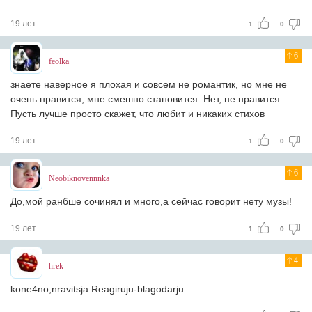
19 лет
1
0
6
feolka
знаете наверное я плохая и совсем не романтик, но мне не
очень нравится, мне смешно становится. Нет, не нравится.
Пусть лучше просто скажет, что любит и никаких стихов
19 лет
1
0
6
Neobiknovennnka
До,мой ранбше сочинял и много,а сейчас говорит нету музы!
19 лет
1
0
4
hrek
kone4no,nravitsja.Reagiruju-blagodarju