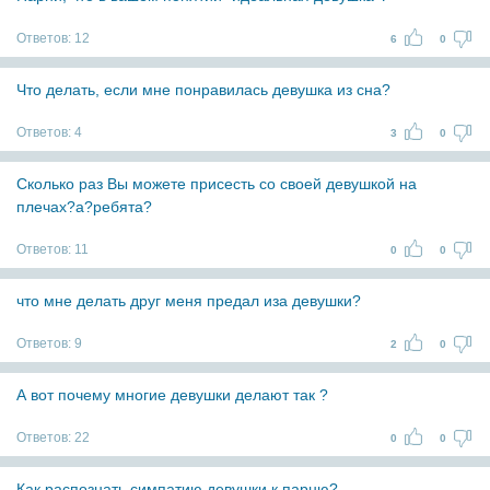
Ответов:
12
6
0
Что делать, если мне понравилась девушка из сна?
Ответов:
4
3
0
Сколько раз Вы можете присесть со своей девушкой на
плечах?а?ребята?
Ответов:
11
0
0
что мне делать друг меня предал иза девушки?
Ответов:
9
2
0
А вот почему многие девушки делают так ?
Ответов:
22
0
0
Как распознать симпатию девушки к парню?