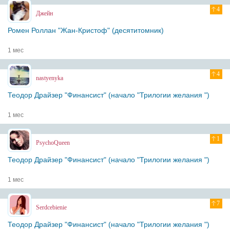
4
Джейн
Ромен Роллан "Жан-Кристоф" (десятитомник)
1 мес
4
nastyenyka
Теодор Драйзер "Финансист" (начало "Трилогии желания ")
1 мес
1
PsychoQueen
Теодор Драйзер "Финансист" (начало "Трилогии желания ")
1 мес
7
Serdcebienie
Теодор Драйзер "Финансист" (начало "Трилогии желания ")