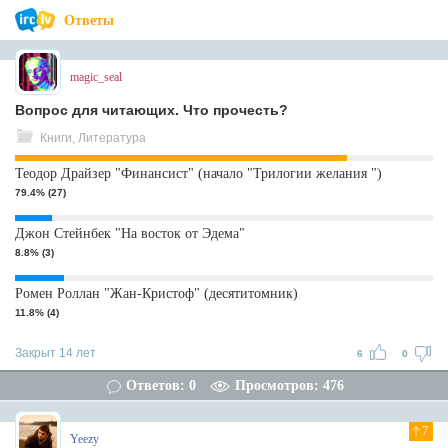
Ответы
magic_seal
Вопрос для читающих. Что прочесть?
Книги, Литература
Теодор Драйзер "Финансист" (начало "Трилогии желания ")
79.4% (27)
Джон Стейнбек "На восток от Эдема"
8.8% (3)
Ромен Роллан "Жан-Кристоф" (десятитомник)
11.8% (4)
Закрыт 14 лет
6
0
Ответов: 0
Просмотров: 476
7
Yeezy