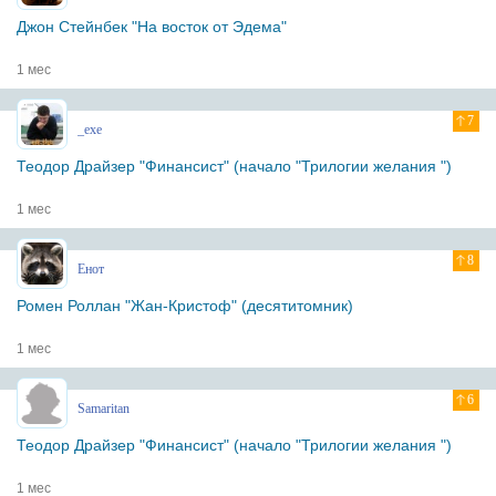
Джон Стейнбек "На восток от Эдема"
1 мес
7
_exe
Теодор Драйзер "Финансист" (начало "Трилогии желания ")
1 мес
8
Енот
Ромен Роллан "Жан-Кристоф" (десятитомник)
1 мес
6
Samaritan
Теодор Драйзер "Финансист" (начало "Трилогии желания ")
1 мес