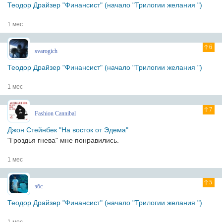
Теодор Драйзер "Финансист" (начало "Трилогии желания ")
1 мес
6
svarogich
Теодор Драйзер "Финансист" (начало "Трилогии желания ")
1 мес
7
Fashion Cannibal
Джон Стейнбек "На восток от Эдема"
"Гроздья гнева" мне понравились.
1 мес
5
збс
Теодор Драйзер "Финансист" (начало "Трилогии желания ")