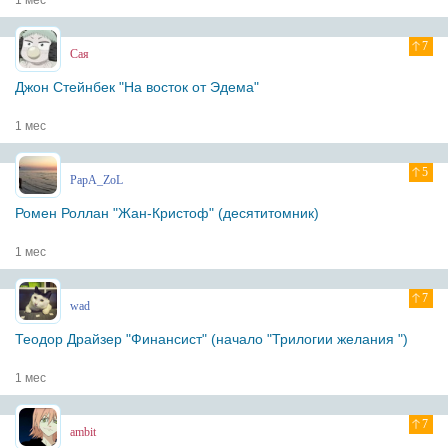
1 мес
7
Сая
Джон Стейнбек "На восток от Эдема"
1 мес
5
PapA_ZoL
Ромен Роллан "Жан-Кристоф" (десятитомник)
1 мес
7
wad
Теодор Драйзер "Финансист" (начало "Трилогии желания ")
1 мес
7
ambit