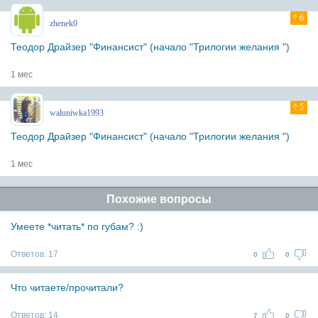
6
zhenek0
Теодор Драйзер "Финансист" (начало "Трилогии желания ")
1 мес
5
waluniwka1993
Теодор Драйзер "Финансист" (начало "Трилогии желания ")
1 мес
Похожие вопросы
Умеете *читать* по губам? :)
Ответов:
17
0
0
Что читаете/прочитали?
Ответов:
14
7
0