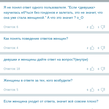
Я не понял ответ одного пользователя. "Если <девушка>
научилась еб*ться без гондонов и залетать, это не значит, что
она уже стала женщиной." А что это значит ? o_O
Ответов:
6
2
1
Как понять поведение ответов женщин?
Ответов:
4
2
0
девушки и женщины дайте ответ на вопрос?(внутри)
Ответов:
18
0
0
Женщины в ответе за тех, кого возбудили?
Ответов:
5
5
0
Если женщина уходит от ответа, значит всё совсем плохо?