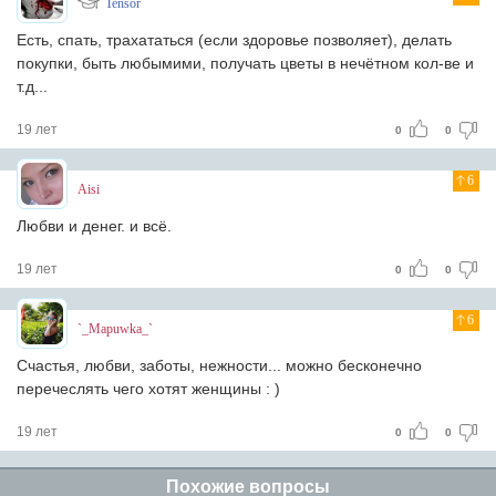
Tensor
Есть, спать, трахататься (если здоровье позволяет), делать
покупки, быть любымими, получать цветы в нечётном кол-ве и
т.д...
19 лет
0
0
6
Aisi
Любви и денег. и всё.
19 лет
0
0
6
`_Mapuwka_`
Счастья, любви, заботы, нежности... можно бесконечно
перечеслять чего хотят женщины : )
19 лет
0
0
Похожие вопросы