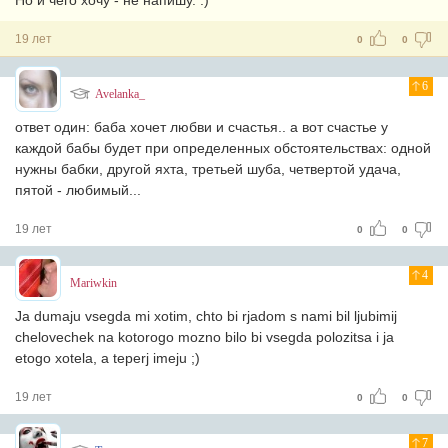
Но и чего хочу - не напишу. .)
19 лет
0
0
6
Avelanka_
ответ один: баба хочет любви и счастья.. а вот счастье у
каждой бабы будет при определенных обстоятельствах: одной
нужны бабки, другой яхта, третьей шуба, четвертой удача,
пятой - любимый...
19 лет
0
0
4
Mariwkin
Ja dumaju vsegda mi xotim, chto bi rjadom s nami bil ljubimij
chelovechek na kotorogo mozno bilo bi vsegda polozitsa i ja
etogo xotela, a teperj imeju ;)
19 лет
0
0
7