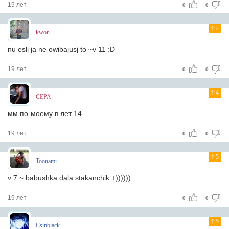
19 лет
0
0
2
kwon
nu esli ja ne owibajusj to ~v 11 :D
19 лет
0
0
4
CEPA
мм по-моему в лет 14
19 лет
0
0
5
Toonami
v 7 ~ babushka dala stakanchik +))))))
19 лет
0
0
5
Csinblack