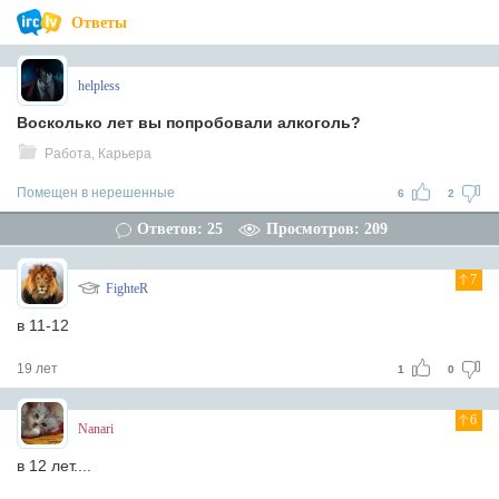
Ответы
helpless
Восколько лет вы попробовали алкоголь?
Работа, Карьера
Помещен в нерешенные
6
2
Ответов: 25
Просмотров: 209
7
FighteR
в 11-12
19 лет
1
0
6
Nanari
в 12 лет....