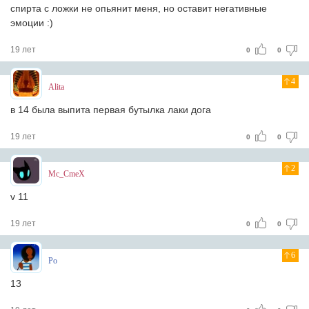
спирта с ложки не опьянит меня, но оставит негативные
эмоции :)
19 лет
0
0
4
Alita
в 14 была выпита первая бутылка лаки дога
19 лет
0
0
2
Mc_CmeX
v 11
19 лет
0
0
6
Po
13