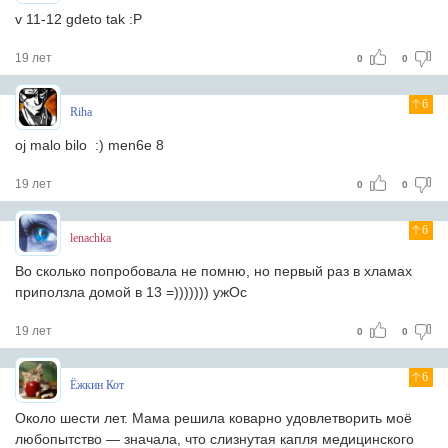
v 11-12 gdeto tak :P
19 лет
0
0
6
Riha
oj malo bilo :) men6e 8
19 лет
0
0
6
lenachka
Во сколько попробовала не помню, но первый раз в хламах
приползла домой в 13 =))))))) ужОс
19 лет
0
0
6
Ёжкин Кот
Около шести лет. Мама решила коварно удовлетворить моё
любопытство — значала, что слизнутая капля медицинского