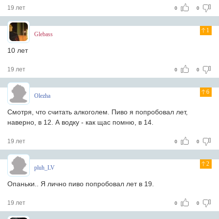
19 лет
0
0
1
Glebass
10 лет
19 лет
0
0
6
Olezha
Смотря, что считать алкоголем. Пиво я попробовал лет,
наверно, в 12. А водку - как щас помню, в 14.
19 лет
0
0
2
pluh_LV
Опаньки.. Я лично пиво попробовал лет в 19.
19 лет
0
0