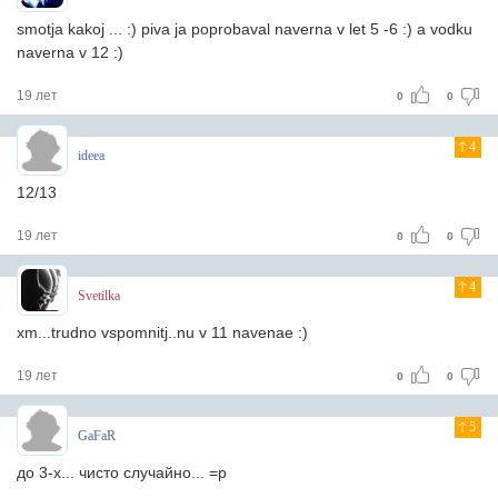
smotja kakoj ... :) piva ja poprobaval naverna v let 5 -6 :) a vodku
naverna v 12 :)
19 лет
0
0
4
ideea
12/13
19 лет
0
0
4
Svetilka
xm...trudno vspomnitj..nu v 11 navenae :)
19 лет
0
0
5
GaFaR
до 3-х... чисто случайно... =р