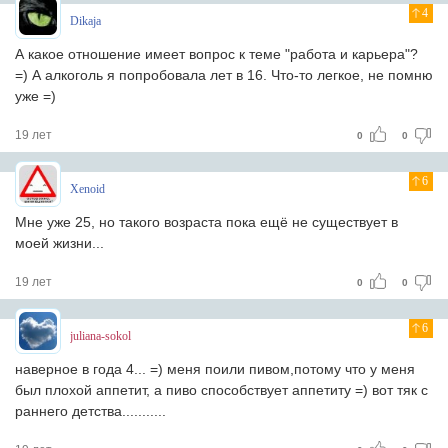
4
Dikaja
А какое отношение имеет вопрос к теме "работа и карьера"?
=) А алкоголь я попробовала лет в 16. Что-то легкое, не помню
уже =)
19 лет
0
0
6
Xenoid
Мне уже 25, но такого возраста пока ещё не существует в
моей жизни...
19 лет
0
0
6
juliana-sokol
наверное в года 4... =) меня поили пивом,потому что у меня
был плохой аппетит, а пиво способствует аппетиту =) вот тяк с
раннего детства...........