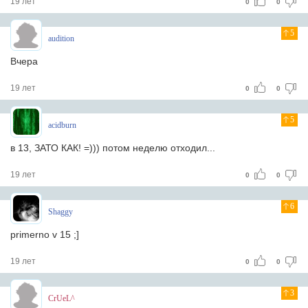
19 лет
0
0
5
audition
Вчера
19 лет
0
0
5
acidburn
в 13, ЗАТО КАК! =))) потом неделю отходил...
19 лет
0
0
6
Shaggy
primerno v 15 ;]
19 лет
0
0
3
CrUeL^