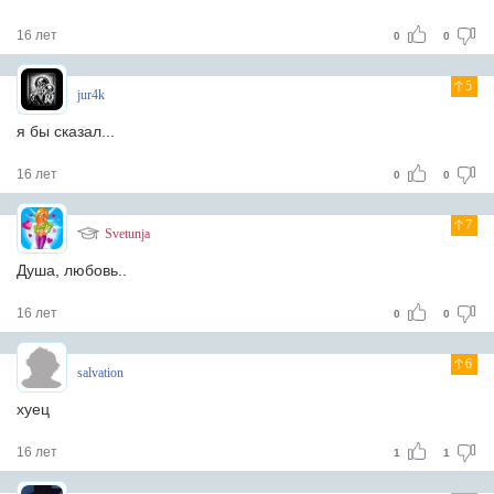
16 лет
0
0
5
jur4k
я бы сказал...
16 лет
0
0
7
Svetunja
Душа, любовь..
16 лет
0
0
6
salvation
хуец
16 лет
1
1