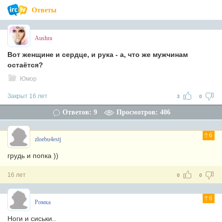
Ответы
Aushra
Вот женщине и сердце, и рука - а, что же мужчинам
остаётся?
Юмор
Закрыт 16 лет
3
0
Ответов: 9
Просмотров: 406
6
zloebu4estj
грудь и попка ))
16 лет
0
0
6
Ромка
Ноги и сиськи..