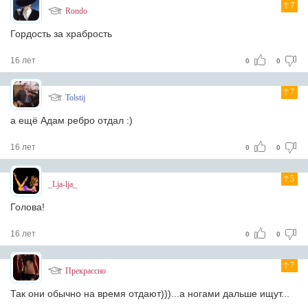
7
Rondo
Гордость за храбрость
16 лет
0
0
7
Tolstij
а ещё Адам ребро отдал :)
16 лет
0
0
5
_Lja-lja_
Голова!
16 лет
0
0
7
Прекрассно
Так они обычно на время отдают)))...а ногами дальше ищут...