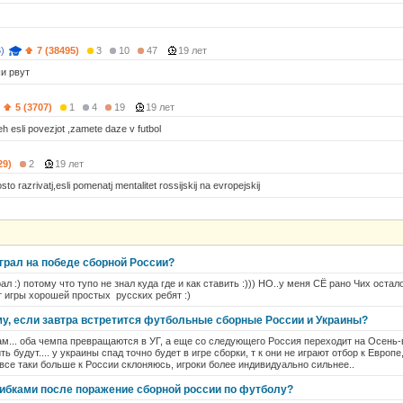
)
7 (38495)
3
10
47
19 лет
и рвут
5 (3707)
1
4
19
19 лет
h esli povezjot ,zamete daze v futbol
29)
2
19 лет
to razrivatj,esli pomenatj mentalitet rossijskij na evropejskij
грал на победе сборной России?
грал :) потому что тупо не знал куда где и как ставить :))) НО..у меня СЁ рано Чих ос
от игры хорошей простых русских ребят :)
му, если завтра встретится футбольные сборные России и Украины?
 там... оба чемпа превращаются в УГ, а еще со следующего Россия переходит на Осень
ь будут.... у украины спад точно будет в игре сборки, т к они не играют отбор к Европе
НО все таки больше к России склоняюсь, игроки более индивидуально сильнее..
ошибками после поражение сборной россии по футболу?