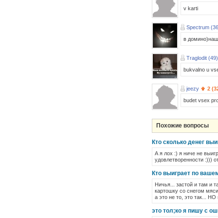
v karti
Spectrum (36
в домино)наш
Traglodit (49)
bukvalno u vse
jeezy
2 (3
budet vsex pros
Похожие вопросы
Кто сколько денег выи
А я лох :) я ниче не выи
удовлетворенности :))) 
Кто выиграет по ваше
Ничья... застой и там и
картошку со снегом мясит
а это не то, это так... 
это тол;ко я пишу с 