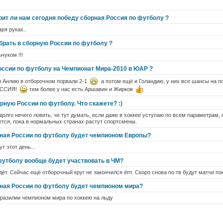
рит ли нам сегодня победу сборная Россия по футболу ?
аря руках..
брать в сборную России по футболу ?
чуком !!!
оссии по футболу на Чемпионат Мира-2010 в ЮАР ?
ни Анлию в отборочном порвали 2-1
а потом ещё и Голандию, у них все шансы на п
ОССИЯ!
тем более у нас есть Аршавин и Жирков
ную России по футболу. Что скажете? :)
долго нечего ловить, че тут думать, если даже в хоккее уступаю по всем параметрам, 
тся, пока в нормальных странах растут спортсмены.
рная России по футболу будет чемпионом Европы?
т этот день...
футболу вообще будет участвовать в ЧМ?
дёт. Сейчас ещё отборочный круг не закончился ёпт. Скоро снова по тв будут матчи по
рная России по футболу будет чемпионом мира?
 бразилии чемпионом мира по хоккею на льду