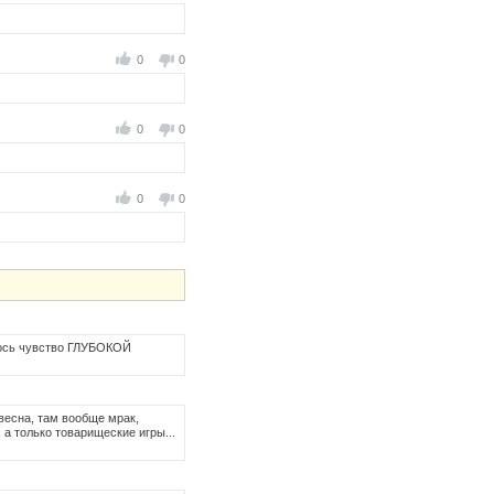
0
0
0
0
0
0
талось чувство ГЛУБОКОЙ
-весна, там вообще мрак,
, а только товарищеские игры...