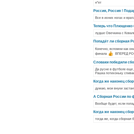
н"ет
Россия, Россия ! Пода
Все в ихних ногах и врат
Теперь что Плющенко 
лудше Овечкина с Коваль
Попадёт ли сборная Р
Конечно, вспомни как о
финала
ВПЕРЕД Р
Словаки победили сбор
Да русне в футболе еще 
Рашка потихоньку спивае
Когда же наконец сбо
думаю, мои внуки застану
А Сборная России по 
Вообще будет, если попа
Когда же наконец сбо
тогда же, когда сборная