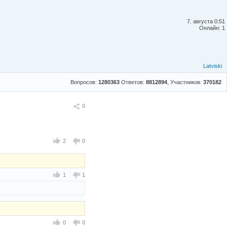
7. августа 0:51
Онлайн: 1
Latviski
Вопросов:
1280363
Ответов:
8812894
, Участников:
370182
Поделиться
0
2
0
1
1
0
0