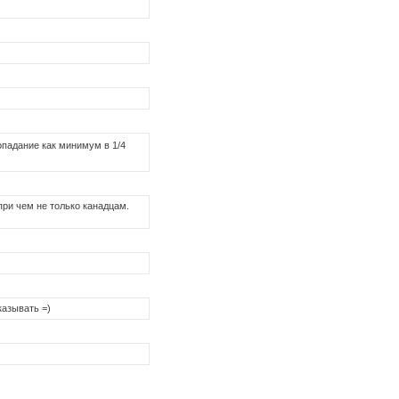
опадание как минимум в 1/4
при чем не только канадцам.
казывать =)