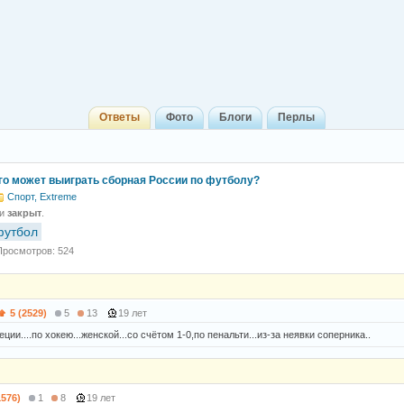
Ответы
Фото
Блоги
Перлы
ого может выиграть сборная России по футболу?
Спорт, Extreme
 и
закрыт
.
футбол
Просмотров: 524
5 (2529)
5
13
19 лет
ции....по хокею...женской...со счётом 1-0,по пенальти...из-за неявки соперника..
1576)
1
8
19 лет