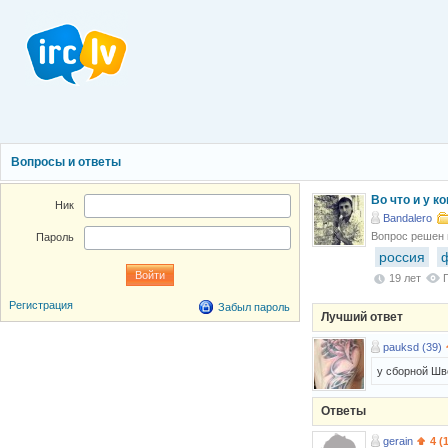
Вопросы и ответы
Во что и у к
Ник
Bandalero
Вопрос решен
Пароль
россия
19 лет
Регистрация
Забыл пароль
Лучший ответ
pauksd (39)
у сборной Шве
Ответы
gerain
4 (