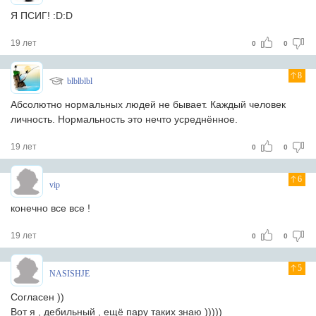
Я ПСИГ! :D:D
19 лет
0
0
8
blblblbl
Абсолютно нормальных людей не бывает. Каждый человек
личность. Нормальность это нечто усреднённое.
19 лет
0
0
6
vip
конечно все все !
19 лет
0
0
5
NASISHJE
Согласен ))
Вот я , дебильный , ещё пару таких знаю )))))