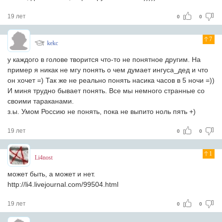
19 лет
0
0
7
kekc
у каждого в голове творится что-то не понятное другим. На
пример я никак не мгу понять о чем думает ингуса_дед и что
он хочет =) Так же не реально понять насика часов в 5 ночи =))
И миня трудно бывает понять. Все мы немного странные со
своими тараканами.
з.ы. Умом Россию не понять, пока не выпито ноль пять +)
19 лет
0
0
1
Li4nost
может быть, а может и нет.
http://li4.livejournal.com/99504.html
19 лет
0
0