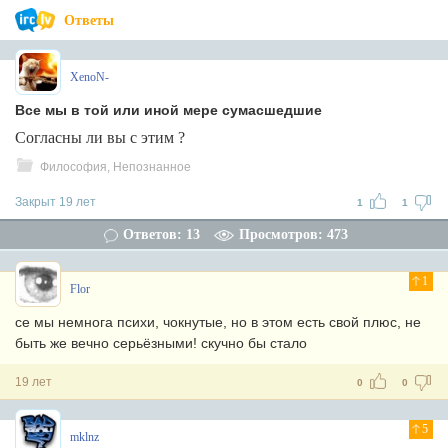
Ответы
XenoN-
Все мы в той или иной мере сумасшедшие
Согласны ли вы с этим ?
Философия, Непознанное
Закрыт 19 лет
1
1
Ответов: 13
Просмотров: 473
1
Flor
се мы немнога психи, чокнутые, но в этом есть свой плюс, не
быть же вечно серьёзными! скучно бы стало
19 лет
0
0
5
mklnz