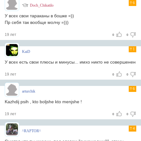
6
Doch_Chikatilo
У всех свои тараканы в бошке =))
Пр себя так вообще молчу =)))
19 лет
0
0
1
KaiD
У всех есть свои плюсы и минусы... имхо никто не совершенен
19 лет
0
0
6
arturchik
Kazhdij psih , kto boljshe kto menjshe !
19 лет
0
0
4
^RAPTOR^