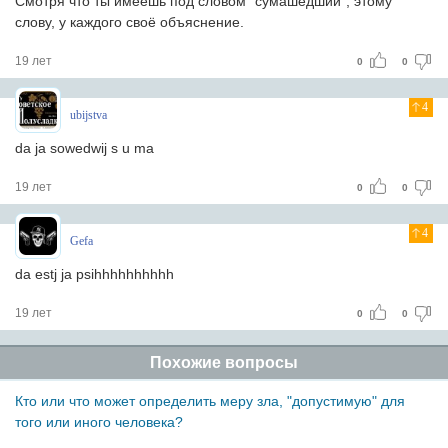
Смотря что ты имеешь под словом "сумашедший", этому
слову, у каждого своё объяснение.
19 лет
0
0
4
ubijstva
da ja sowedwij s u ma
19 лет
0
0
4
Gefa
da estj ja psihhhhhhhhhh
19 лет
0
0
Похожие вопросы
Кто или что может определить меру зла, "допустимую" для
того или иного человека?