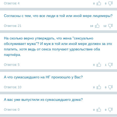
Ответов:
4
0
0
Согласны с тем, что все люди в той или иной мере лицемеры?
Ответов:
21
10
12
На сколько верно утверждать, что жена "сексуально
обслуживает мужа"? И муж в той или иной мере должен за это
платить, хотя ведь от секса получают удовольствие оба
партнёра.
Ответов:
5
0
1
А что сумасшедшего на НГ произошло у Вас?
Ответов:
10
0
0
А вас уже выпустили из сумасшедшего дома?
Ответов:
0
0
0