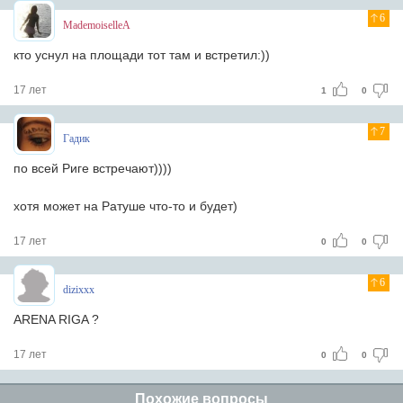
6
MademoiselleA
кто уснул на площади тот там и встретил:))
17 лет
1
0
7
Гадик
по всей Риге встречают))))
хотя может на Ратуше что-то и будет)
17 лет
0
0
6
dizixxx
ARENA RIGA ?
17 лет
0
0
Похожие вопросы