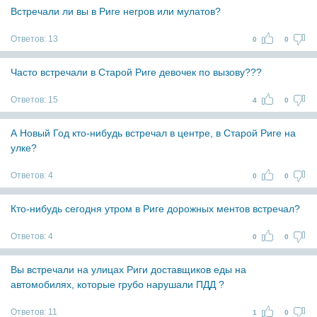
Встречали ли вы в Риге негров или мулатов?
Ответов:
13
0
0
Часто встречали в Старой Риге девочек по вызову???
Ответов:
15
4
0
А Новый Год кто-нибудь встречал в центре, в Старой Риге на
улке?
Ответов:
4
0
0
Кто-нибудь сегодня утром в Риге дорожных ментов встречал?
Ответов:
4
0
0
Вы встречали на улицах Риги доставщиков еды на
автомобилях, которые грубо нарушали ПДД ?
Ответов:
11
1
0