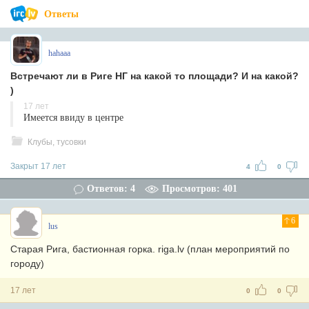
Ответы
hahaaa
Встречают ли в Риге НГ на какой то площади? И на какой?
)
17 лет
Имеется ввиду в центре
Клубы, тусовки
Закрыт 17 лет
4
0
Ответов: 4
Просмотров: 401
6
lus
Старая Рига, бастионная горка. riga.lv (план мероприятий по
городу)
17 лет
0
0