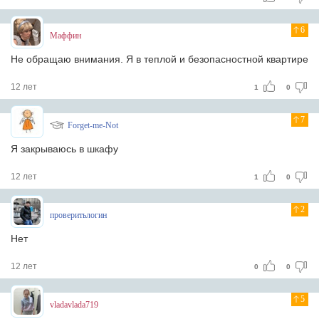
6
Маффин
Не обращаю внимания. Я в теплой и безопасностной квартире
12 лет
1
0
7
Forget-me-Not
Я закрываюсь в шкафу
12 лет
1
0
2
проверитьлогин
Нет
12 лет
0
0
5
vladavlada719