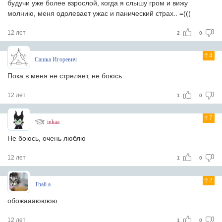
будучи уже более взрослой, когда я слышу гром и вижу
молнию, меня одолевает ужас и панический страх.. =(((
12 лет
2
0
4
Сашка Игоревич
Пока в меня не стреляет, не боюсь.
12 лет
1
0
7
inkaa
Не боюсь, очень люблю
12 лет
1
0
2
Thali a
обожаааюююю
12 лет
1
0