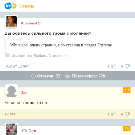
Ответы
Кристина422
Вы боитесь сильного грома с молнией?
12 лет
Whitelabel очень странно, ибо ставила в раздел Extreme
Знакомства, Любовь, Отношения
Закрыт 12 лет
2
0
Ответов: 22
Просмотров: 708
3
Зоуи
Если не в поле ,то нет.
12 лет
2
0
6
Gren