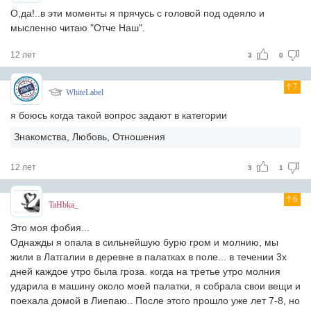
О,да!..в эти моменты я прячусь с головой под одеяло и
мысленно читаю "Отче Наш".
12 лет
3
0
7
WhiteLabel
я боюсь когда такой вопрос задают в категории
Знакомства, Любовь, Отношения
12 лет
3
1
6
TaHbka_
Это моя фобия...
Однажды я опала в сильнейшую бурю гром и молнию, мы
жили в Латгалии в деревне в палатках в поле... в течении 3х
дней каждое утро была гроза. когда на третье утро молния
ударила в машину около моей палатки, я собрала свои вещи и
поехала домой в Лиепаю.. После этого прошло уже лет 7-8, но