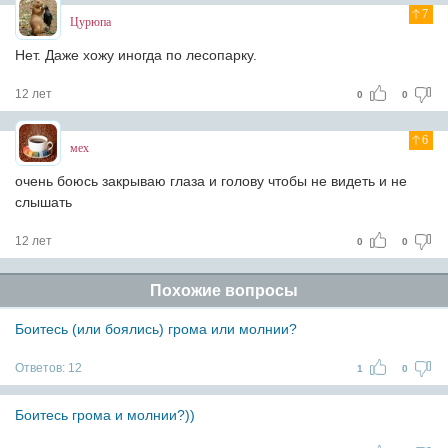
7
Цурюпа
Нет. Даже хожу иногда по лесопарку.
12 лет
0
0
6
мех
очень боюсь закрываю глаза и голову чтобы не видеть и не
слышать
12 лет
0
0
Похожие вопросы
Боитесь (или боялись) грома или молнии?
Ответов:
12
1
0
Боитесь грома и молнии?))