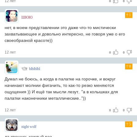
12 лет
0
0
1
ШЮЮ
нет, в моем представлении это даже что-то мистически
захватывающее и довольно интересно, не говоря уже о его
своеобразной красоте))
12 лет
0
0
8
blblblbl
Думал не боюсь, а когда в палатке на горочке, и вокруг
начинают молнии фигачить, то как-то резко меняются
ощущения )) И ещё так мысли лезут.. "а в колышках для
палатки наконечники металлические.."))
12 лет
0
0
5
night wolf
да крещусь каждый раз...