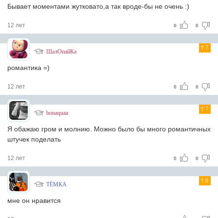
Бывает моментами жутковато,а так вроде-бы не очень :)
12 лет
0
0
7
ШалОпайКа
романтика =)
12 лет
0
0
7
bonaquaa
Я обажаю гром и молнию. Можно было бы много романтичных
штучек поделать
12 лет
0
0
6
ТЁМКА
мне он нравится