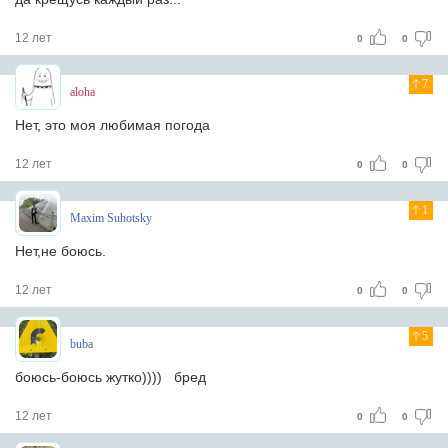
12 лет
0
0
7
aloha
Нет, это моя любимая погода
12 лет
0
0
1
Maxim Suhotsky
Нет,не боюсь.
12 лет
0
0
5
buba
боюсь-боюсь жутко)))) бред
12 лет
0
0