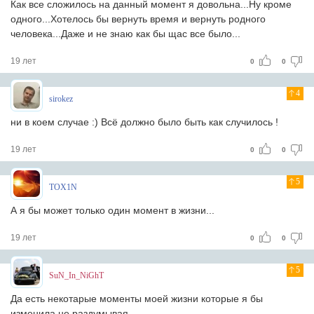
Как все сложилось на данный момент я довольна...Ну кроме
одного...Хотелось бы вернуть время и вернуть родного
человека...Даже и не знаю как бы щас все было...
19 лет
0
0
4
sirokez
ни в коем случае :) Всё должно было быть как случилось !
19 лет
0
0
5
TOX1N
А я бы может только один момент в жизни...
19 лет
0
0
5
SuN_In_NiGhT
Да есть некотарые моменты моей жизни которые я бы
изменила не раздумывая...