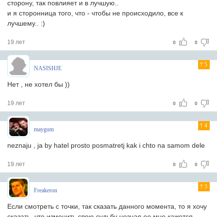
сторону, так повлияет и в лучшую..
и я сторонница того, что - чтобы не происходило, все к
лучшему.. :)
19 лет
0
0
5
NASISHJE
Нет , не хотел бы ))
19 лет
0
0
4
maygum
neznaju , ja by hatel prosto posmatretj kak i chto na samom dele
19 лет
0
0
3
Freakeron
Если смотреть с точки, так сказать данного момента, то я хочу
сказать, что изменить свою судьбу незная ее мне кажется