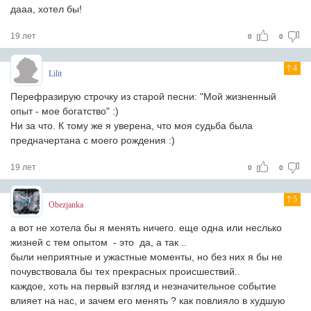
дааа, хотел бы!
19 лет
0
0
4
Lilit
Перефразирую строчку из старой песни: "Мой жизненный
опыт - мое богатство" :)
Ни за что. К тому же я уверена, что моя судьба была
предначертана с моего рождения :)
19 лет
0
0
5
Obezjanka
а вот не хотела бы я менять ничего. еще одна или неслько
жизней с тем опытом - это да, а так ..
были неприятные и ужастные моменты, но без них я бы не
почувствовала бы тех прекрасных происшествий..
каждое, хоть на первый взгляд и незначительное событие
влияет на нас, и зачем его менять ? как повлияло в худшую