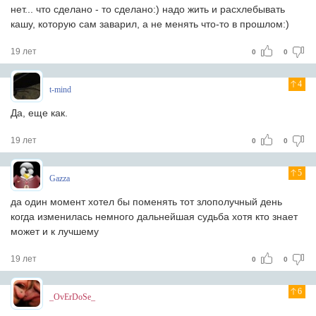
нет... что сделано - то сделано:) надо жить и расхлебывать
кашу, которую сам заварил, а не менять что-то в прошлом:)
19 лет
0
0
4
t-mind
Да, еще как.
19 лет
0
0
5
Gazza
да один момент хотел бы поменять тот злополучный день
когда изменилась немного дальнейшая судьба хотя кто знает
может и к лучшему
19 лет
0
0
6
_OvErDoSe_