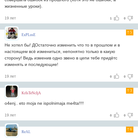
жизненные уроки).
19 лет
1
0
5
ExPLosE
Не хотел бы! ДОстаточно изменить что то в прошлом и в
настоящем всё измениться, непонятно только в какую
сторону! Ведь изменив одно звено в цепи тебе придётс
изменять и последующие!
19 лет
0
0
3
KrIsTeNcIjA
o4enj.. eto moja ne ispolnimaja me4ta!!!!
19 лет
0
0
6
ReAL