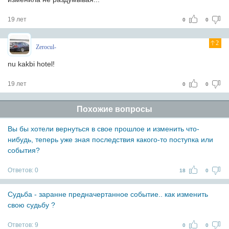
19 лет
0
0
2
Zerocul-
nu kakbi hotel!
19 лет
0
0
Похожие вопросы
Вы бы хотели вернуться в свое прошлое и изменить что-
нибудь, теперь уже зная последствия какого-то поступка или
события?
Ответов:
0
18
0
Судьба - заранне предначертанное событие.. как изменить
свою судьбу ?
Ответов:
9
0
0