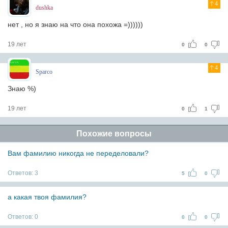
4
dushka
нет , но я знаю на что она похожа =))))))
19 лет
0
0
4
Sparco
Знаю %)
19 лет
0
1
Похожие вопросы
Вам фамилию никогда не переделовали?
Ответов:
3
5
0
а какая твоя фамилия?
Ответов:
0
0
0