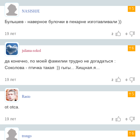
5
NASISHJE
Булышев - наверное булочки в пекарне изготавливали ))
19 лет
2
0
6
juliana-sokol
да конечно, по моей фамилии трудно не догадаться :
Соколова - птичка такая :)) гыгы... Хищная.я...
19 лет
2
0
5
Rasto
ot otca.
19 лет
2
0
6
trongo