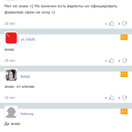
Нет не знаю =) Но конечно есть варянты но офишировать
фамилию свою не хочу =)
19 лет
1
0
3
y0_St0rM
знаю.
19 лет
1
0
3
Bublik
знаю, от клички
19 лет
0
0
6
buttercup
Да знаю