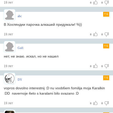
19 лет
0
0
6
abc
В Хохляндии парочка алкашей придумали! %))
19 лет
0
0
6
Gufi
нет, не знаю. искал, но не нашел
19 лет
0
0
6
DY
vopros dovolno interestnij :D nu voob6em fomilija moja Karalkin
:DD navernoje 4eto s karalami bilo svazano :D
19 лет
0
0