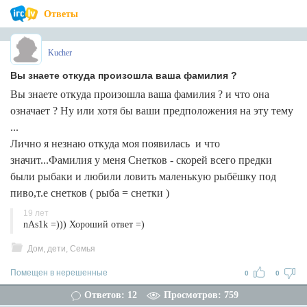
Ответы
Kucher
Вы знаете откуда произошла ваша фамилия ?
Вы знаете откуда произошла ваша фамилия ? и что она
означает ? Ну или хотя бы ваши предположения на эту тему
...
Лично я незнаю откуда моя появилась и что
значит...Фамилия у меня Снетков - скорей всего предки
были рыбаки и любили ловить маленькую рыбёшку под
пиво,т.е снетков ( рыба = снетки )
19 лет
nAs1k =))) Хороший ответ =)
Дом, дети, Семья
Помещен в нерешенные
0
0
Ответов: 12
Просмотров: 759