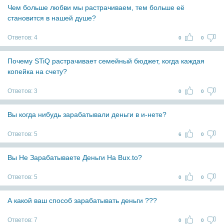
Чем больше любви мы растрачиваем, тем больше её
становится в нашей душе?
Ответов:
4
0
0
Почему STiQ растрачивает семейный бюджет, когда каждая
копейка на счету?
Ответов:
3
0
0
Вы когда нибудь зарабатывали деньги в и-нете?
Ответов:
5
6
0
Вы Не Зарабатываете Деньги На Bux.to?
Ответов:
5
0
0
А какой ваш способ зарабатывать деньги ???
Ответов:
7
0
0