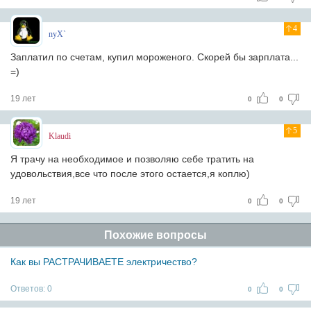
4
nyX`
Заплатил по счетам, купил мороженого. Скорей бы зарплата...
=)
19 лет
0
0
5
Klaudi
Я трачу на необходимое и позволяю себе тратить на
удовольствия,все что после этого остается,я коплю)
19 лет
0
0
Похожие вопросы
Как вы РАСТРАЧИВАЕТЕ электричество?
Ответов:
0
0
0