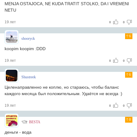
MENJA OSTAJOCA, NE KUDA TRATIT STOLKO, DA I VREMENI
NETU
19 лет
0
0
6
shooryck
koopim koopim :DDD
19 лет
0
0
6
Shustreek
Целенаправленно не коплю, но стараюсь, чтобы баланс
каждого месяца был положительным. Удаётся не всегда :)
19 лет
0
0
8
BESTA
деньги - вода