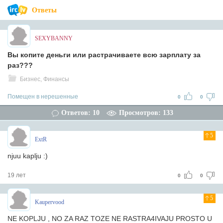
Ответы
SEXYBANNY
Вы копите деньги или растрачиваете всю зарплату за
раз???
Бизнес, Финансы
Помещен в нерешенные
0
0
Ответов: 10
Просмотров: 133
5
ExtR
njuu kaplju :)
19 лет
0
0
5
Kaupervood
NE KOPLJU , NO ZA RAZ TOZE NE RASTRA4IVAJU PROSTO U