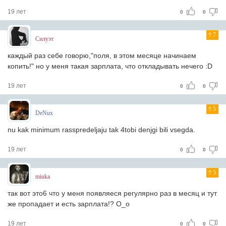
19 лет
0
0
7
Силуэт
каждый раз себе говорю,"поля, в этом месяце начинаем
копить!" но у меня такая зарплата, что откладывать нечего :D
19 лет
0
0
5
DeNux
nu kak minimum rasspredeljaju tak 4tobi denjgi bili vsegda.
19 лет
0
0
5
miuka
так вот это6 что у меня появляеся регулярно раз в месяц и тут
же пропадает и есть зарплата!? О_о
19 лет
0
0