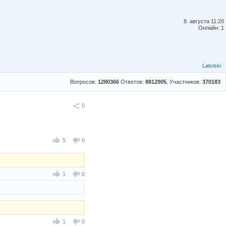
8. августа 11:20
Онлайн: 1
Latviski
Вопросов:
1280366
Ответов:
8812905
, Участников:
370183
Поделиться
0
5
0
1
0
1
0