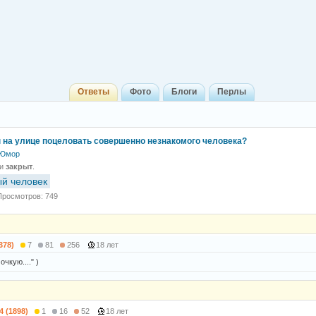
Ответы
Фото
Блоги
Перлы
 на улице поцеловать совершенно незнакомого человека?
Юмор
 и
закрыт
.
й человек
Просмотров: 749
378)
7
81
256
18 лет
очкую...." )
4 (1898)
1
16
52
18 лет