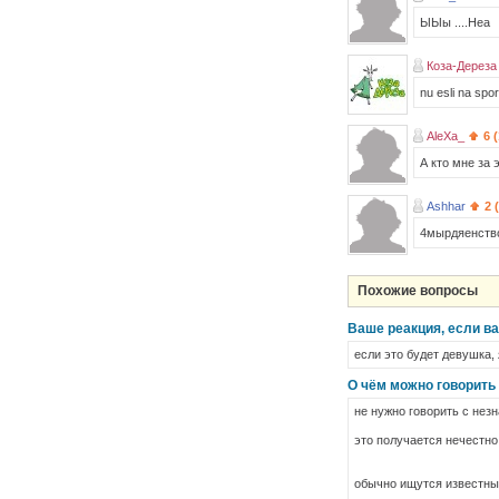
ЫЫы ....Неа
Коза-Дереза
nu esli na spo
AleXa_
6 
А кто мне за 
Ashhar
2 
4мырдяенство 
Похожие вопросы
Ваше реакция, если в
если это будет девушка, 
О чём можно говорить
не нужно говорить с не
это получается нечестн
обычно ищутся известные