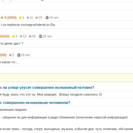
6 (5053)
1
11
29
18 лет
r i za neploxoe voznagrazhdenie,to-Da.
(16162)
3
12
50
18 лет
это денег даст ?
(299)
5
18 лет
какое-то...
ас на улице укусит совершенно незнакомый человек?
я буду знать что это ты. Моя реакция.. Впишу пенделя смачного :D
 с совершенно незнакомым человеком?
знакомыми людьми
о - общение не для информации а ради сближения (получение скрытой информации)
 всем темы - погода, спорт, выходные, музыка, события дня, чуть политики, обстанов