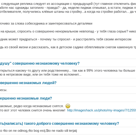
 следующая реплика следует из ассоциации с предыдущей (тут главное отключить фи
боте нас однажды затопило - правда? - да, неделю пиджак отмывал, а кстати, пиджак п
тбеливателя, получились клёвые штаны на стройку...а когда на стройке работал... да чт
зчиво за слова собеседника и заинтересоваться деталями
 на крыше, спросить о совершенно ненормальном невпопад - у тебя глаза серые? никог
едник может придраться - почему ты спросил - и расстрелять тебя своим интересом
удь из своей жизни и рассказать, как в детском садике облепливали снегом каменную т
 душу" совершенно незнакомому человеку?
открыться какому-то другу или родственнику... так как в 99% этого человека ты больше
 в нетрезвом виде, или он тебя тоже не вспомнит...
совершенно незнакомых людей?
ресы.
овершенно незнакомые люди?
накомые, редко когда незнакомые снятся.
 что вот этот человек снится очень многим!
http://imageshack.us/photo/my-images/7/1255
ать(написать) такого доброго совершенно незнакомому человеку?
 4to on ne odinog,4to bog estj.$to ne nado sili terjatj