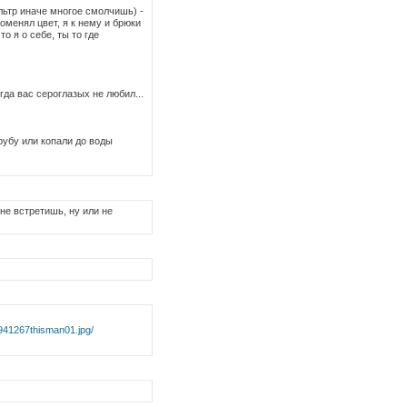
льтр иначе многое смолчишь) -
оменял цвет, я к нему и брюки
о я о себе, ты то где
да вас сероглазых не любил...
рубу или копали до воды
 не встретишь, ну или не
941267thisman01.jpg/