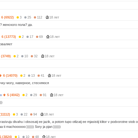
6 (6922)
3
25
112
18 лет
? женского пола? да.
6 (13773)
2
17
69
18 лет
озваляет
 (3749)
2
10
32
18 лет
6 (14070)
2
13
41
18 лет
ёчку-могу, наверное, стесняюся
ow
5 (4042)
2
29
91
18 лет
))
(11112)
3
22
94
18 лет
krasivuju divahu i obsosatj ee jazik, a potom tupo otlizatj ee mjasistij klitor v podvorotne stob
a ti machoooooo:)))))) Sory ja pjan:))))))
5 (3824)
1
10
48
18 лет