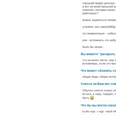
хороший приём цепочка -
а вот на моей прошлой ра
поменял, пятнами налил о
работаешь?
можно зацепиться ненавя
а можно, как самоубийцу
тут внимательно - собес
или - вспомнить что ниб
было бы зачем...
Вы можете "раскрыть
это на много легче, чем 
вспомнишь, если это было
Что может сблизить 
общая беда. общие инте
Снятся ли Вам вот с
Обычно снятся только з
Кстати, в тему. Говорят,
Жуть
Что бы вы могли сказ
to,4to vsjo v ego rukah i4to