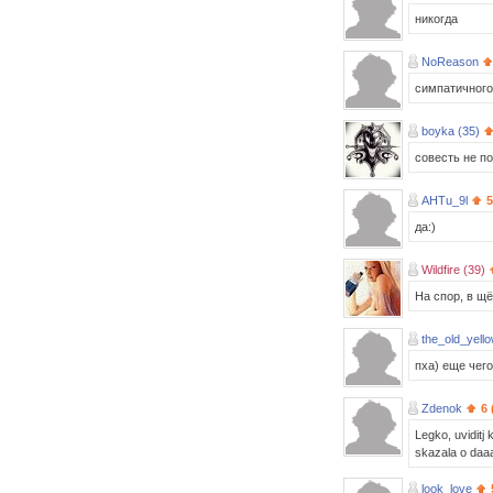
никогда
NoReason
симпатичного
boyka (35)
совесть не п
AHTu_9l
5
да:)
Wildfire (39)
На спор, в щ
the_old_yell
пха) еще чего
Zdenok
6 
Legko, uviditj 
skazala o daaa
look_love