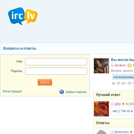
Вопросы и ответы
Вы могли бы
Ник
oksikus
Вопрос решен
Пароль
незнакомы
18 лет
Регистрация
Забыл пароль
Лучший ответ
qQp
6 (14
нет ) "чё то я 
Ответы
Bedronka