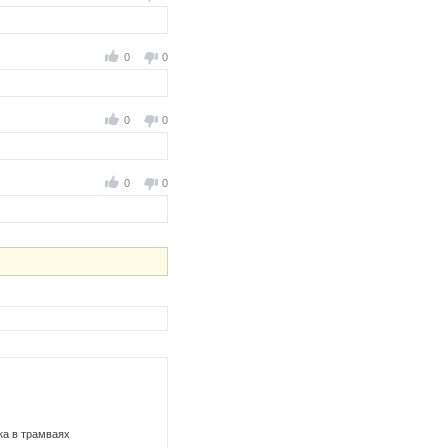
0
0
0
0
0
0
ка в трамваях