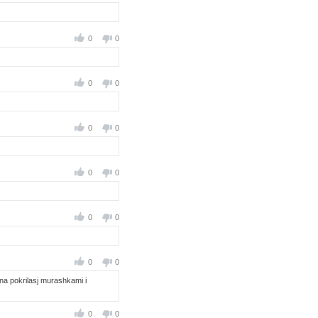
0
0
0
0
0
0
0
0
0
0
0
0
 ona pokrilasj murashkami i
0
0