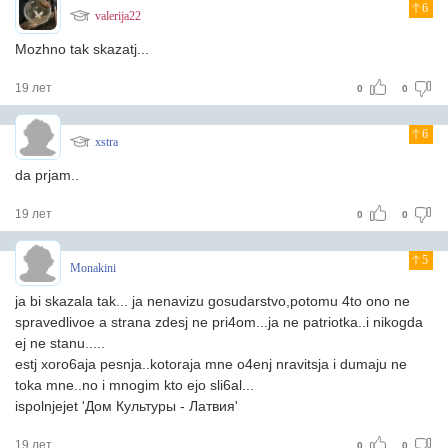
6
valerija22
Mozhno tak skazatj...
19 лет
0
0
6
xstra
da prjam..
19 лет
0
0
5
Monakini
ja bi skazala tak... ja nenavizu gosudarstvo,potomu 4to ono ne
spravedlivoe a strana zdesj ne pri4om...ja ne patriotka..i nikogda
ej ne stanu.....
estj xoro6aja pesnja..kotoraja mne o4enj nravitsja i dumaju ne
toka mne..no i mnogim kto ejo sli6al...
ispolnjejet 'Дом Культуры - Латвия'
19 лет
0
0