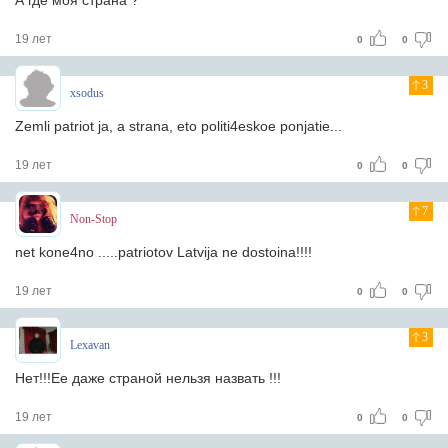
А где моя страна ?
19 лет
0
0
3
xsodus
Zemli patriot ja, a strana, eto politi4eskoe ponjatie...
19 лет
0
0
7
Non-Stop
net kone4no .....patriotov Latvija ne dostoina!!!!
19 лет
0
0
3
Lexavan
Нет!!!Ее даже страной нельзя назвать !!!
19 лет
0
0