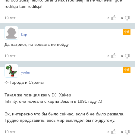
horo6o zdesj nebilo. Stranu kak i roditelej mi ne vibiraem! gde
rodilsja tam rodilsja!
19 лет
0
0
6
Bzp
Да патриот, но воевать не пойду.
19 лет
0
0
6
yosha
-> Города и Страны
Такая же позиция как у DJ_Xakep
Infinity, она исчезла с карты Земли в 1991 году :Э
Эх, интересно что бы было сейчас, если б не было развала.
Трудно представить, весь мир выглядел бы по-другому.
19 лет
0
0