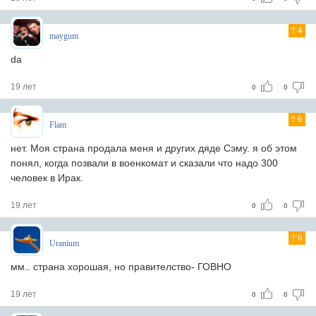
4
maygum
da
19 лет
0
0
6
Flam
нет. Моя страна продала меня и других дяде Сэму. я об этом
понял, когда позвали в военкомат и сказали что надо 300
человек в Ирак.
19 лет
0
0
6
Uranium
мм.. страна хорошая, но правителство- ГОВНО
19 лет
0
0