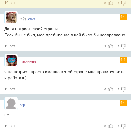
19 лет
0
0
6
vacca
Да, я патриот своей страны.
Если бы не был, моё пребывание в ней было бы неоправдано.
19 лет
1
0
4
Diacidburn
я не патриот, просто именно в этой стране мне нравится жить
и работать)
19 лет
0
0
6
vip
нет
19 лет
0
0