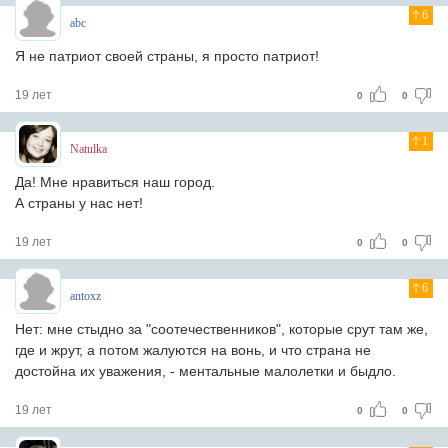
6
abc
Я не патриот своей страны, я просто патриот!
19 лет
0
0
1
Natulka
Да! Мне нравиться наш город.
А страны у нас нет!
19 лет
0
0
6
antoxz
Нет: мне стыдно за "соотечественников", которые срут там же,
где и жрут, а потом жалуются на вонь, и что страна не
достойна их уважения, - ментальные малолетки и быдло.
19 лет
0
0