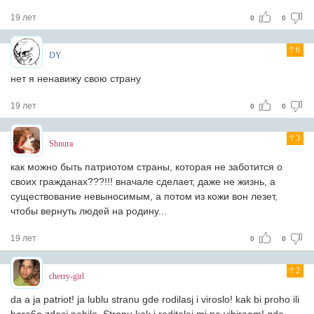
19 лет
0
0
6
DY
нет я ненавижу свою страну
19 лет
0
0
3
Shnura
как можно быть патриотом страны, которая не заботится о
своих гражданах???!!! вначале сделает, даже не жизнь, а
существование невыносимым, а потом из кожи вон лезет,
чтобы вернуть людей на родину...
19 лет
0
0
2
cherry-girl
da a ja patriot! ja lublu stranu gde rodilasj i viroslo! kak bi proho ili