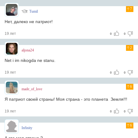
7
Tumil
Нет, далеко не патриот!
19 лет
0
0
2
aljona24
Net i im nikogda ne stanu.
19 лет
0
0
6
made_of_love
Я патриот своей страны! Моя страна - это планета Земля!!!
19 лет
0
0
6
Infinity