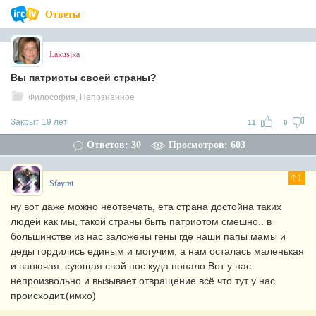
Ответы
Lakusjka
Вы патриоты своей страны?
Философия, Непознанное
Закрыт 19 лет
11
0
Ответов: 30
Просмотров: 603
1
Sfayrat
ну вот даже можно неотвечать, ета страна достойна таких
людей как мы, такой страны быть патриотом смешно.. в
большинстве из нас заложены гены где наши папы мамы и
деды гордились единым и могучим, а нам осталась маленькая
и ванючая. сующая свой нос куда попало.Вот у нас
непроизвольно и вызывает отвращение всё что тут у нас
происходит.(имхо)