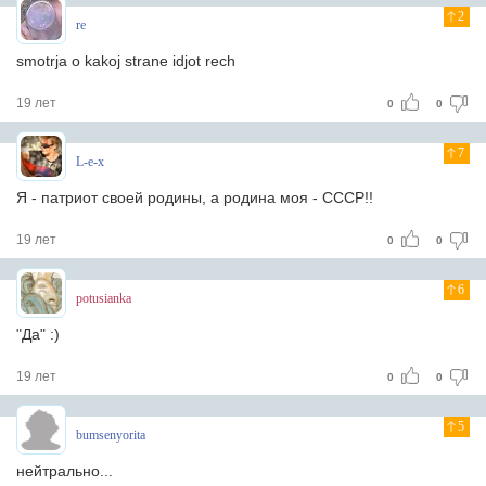
2
re
smotrja o kakoj strane idjot rech
19 лет
0
0
7
L-e-x
Я - патриот своей родины, а родина моя - СССР!!
19 лет
0
0
6
potusianka
"Да" :)
19 лет
0
0
5
bumsenyorita
нейтрально...