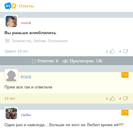
Ответы
verusik
Вы раньше влюблялись
Знакомства, Любовь, Отношения
Закрыт 19 лет
2
0
Ответов: 6
Просмотров: 136
5
POSIX
Прям все так и ответили
19 лет
0
0
5
vladika
Один раз и навсегда....Больше не кого не Любил кроме её!!!!