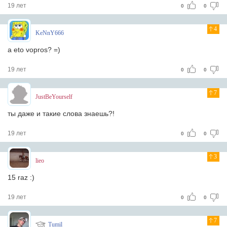
19 лет
0
0
4
KeNnY666
a eto vopros? =)
19 лет
0
0
7
JustBeYourself
ты даже и такие слова знаешь?!
19 лет
0
0
3
lieo
15 raz :)
19 лет
0
0
7
Tumil