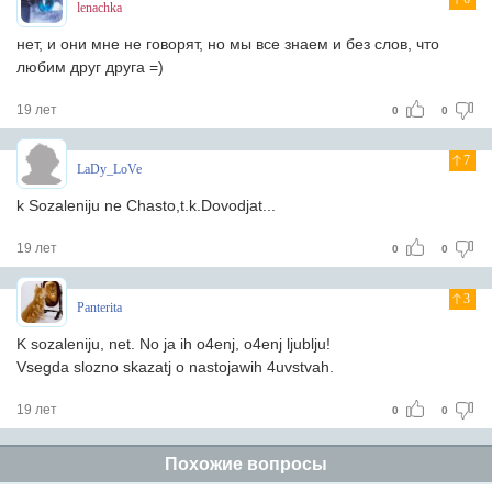
lenachka
нет, и они мне не говорят, но мы все знаем и без слов, что
любим друг друга =)
19 лет
0
0
7
LaDy_LoVe
k Sozaleniju ne Chasto,t.k.Dovodjat...
19 лет
0
0
3
Panterita
K sozaleniju, net. No ja ih o4enj, o4enj ljublju!
Vsegda slozno skazatj o nastojawih 4uvstvah.
19 лет
0
0
Похожие вопросы