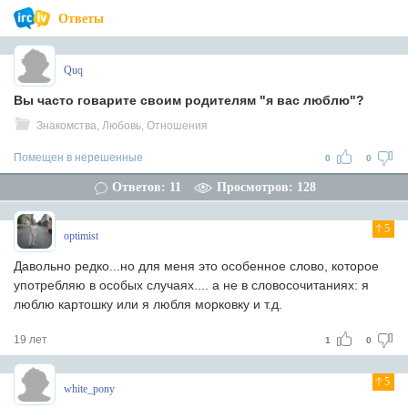
Ответы
Quq
Вы часто говарите своим родителям "я вас люблю"?
Знакомства, Любовь, Отношения
Помещен в нерешенные
0
0
Ответов: 11
Просмотров: 128
5
optimist
Давольно редко...но для меня это особенное слово, которое
употребляю в особых случаях.... а не в словосочитаниях: я
люблю картошку или я любля морковку и т.д.
19 лет
1
0
5
white_pony