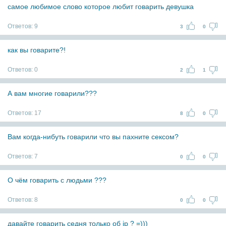
самое любимое слово которое любит говарить девушка
Ответов:
9
3
0
как вы говарите?!
Ответов:
0
2
1
А вам многие говарили???
Ответов:
17
8
0
Вам когда-нибуть говарили что вы пахните сексом?
Ответов:
7
0
0
О чём говарить с людьми ???
Ответов:
8
0
0
давайте говарить седня только об ip ? =)))