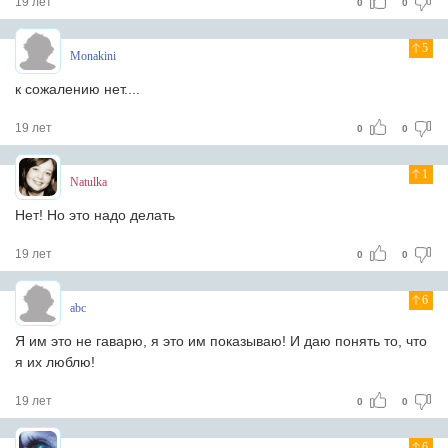
19 лет
0
0
5
Monakini
к сожалению нет....
19 лет
0
0
1
Natulka
Нет! Но это надо делать
19 лет
0
0
6
abc
Я им это не гаварю, я это им показываю! И даю понять то, что
я их люблю!
19 лет
0
0
6