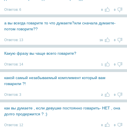
Ответов:
6
0
0
а вы всегда говарите то что думаете?или сначала думаете-
потом говорите??
Ответов:
13
16
0
Какую фразу вы чаще всего говарите?
Ответов:
14
1
0
какой самый незабываемый комплимент который вам
говарили ?!
Ответов:
3
2
0
как вы думаете , если девушке постоянно говарить- НЕТ , она
долго продержится ? :)
Ответов:
12
0
0