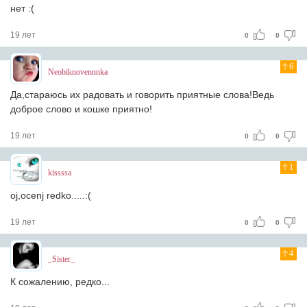
нет :(
19 лет
0
0
6
Neobiknovennnka
Да,стараюсь их радовать и говорить приятные слова!Ведь
доброе слово и кошке приятно!
19 лет
0
0
1
kissssa
oj,ocenj redko.....:(
19 лет
0
0
4
_Sister_
К сожалению, редко...