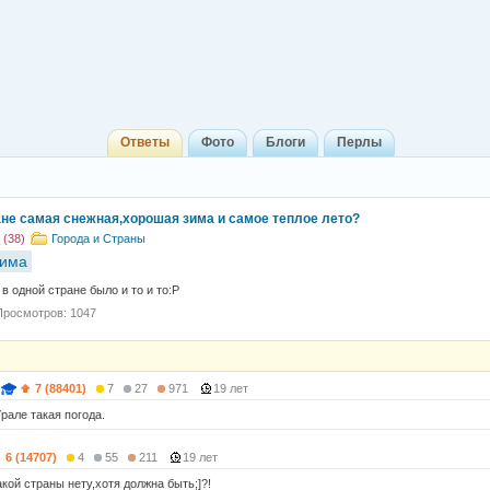
Ответы
Фото
Блоги
Перлы
ане самая снежная,хорошая зима и самое теплое лето?
(38)
Города и Страны
зима
в одной стране было и то и то:Р
Просмотров: 1047
7 (88401)
7
27
971
19 лет
рале такая погода.
6 (14707)
4
55
211
19 лет
aкой стрaны нету,xотя должнa быть;]?!