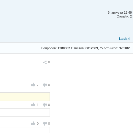
6. августа 12:49
Онлайн: 2
Latviski
Вопросов:
1280362
Ответов:
8812889
, Участников:
370182
Поделиться
0
7
0
1
0
0
0