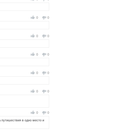
0
0
0
0
0
0
0
0
0
0
0
0
за путишествия в одно место и