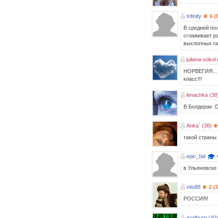
Infinity
6 (
В средней по
сглаживает ра
выхлопных га
juliana-sokol 
НОРВЕГИЯ... :
класс!!!
lenachka (38
В Болдерае :
Anka` (38)
такой страны 
epic_fail
в Ульяновске 
vito88
2 (
РОССИЯ!
acidburn (40)