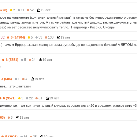
6778)
2
11
52
19 лет
лосе на континенте (континентальный климат), в смысле без непосредственного распо
зницу между зимой и летом. А так же районы где чистый доздух, так как двуокись угл
зах) имеет свойство аккумулировать тепло. Например - Россия, Сибирь.
(35)
6 (14904)
5
33
133
19 лет
) таммм Бррррр...какая холодная зима,сугробы до пояса,если не больше! А ЛЕТОМ жара
)
6 (5551)
5
24
19 лет
D
3 (604)
1
4
19 лет
нет.... это фантазии
6 (9571)
3
22
61
19 лет
именно так, там континентальный климат: суровая зима -20 в среднем, жаркое лето +3
363)
3
19 лет
5 (2928)
16
35
19 лет