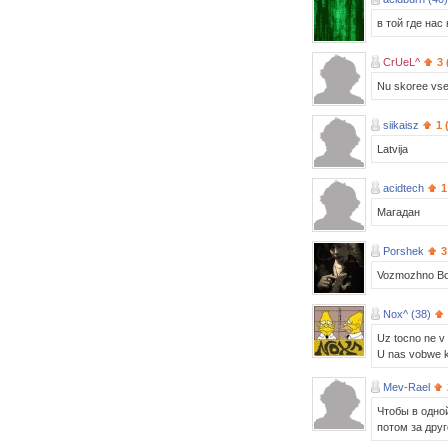
в той где нас
CrUeL^
3 
Nu skoree vsego
siikaisz
1 
Latvija
acidtech
1
Магадан
Porshek
3
Vozmozhno Bol
Nox^ (38)
Uz tocno ne v L
U nas vobwe kli
Mev-Rael
Чтобы в одной
потом за друг