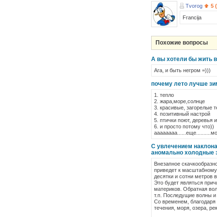
Tvorog
5 
Francija
Похожие вопросы
А вы хотели бы жить 
Ага, и быть негром =)))
почему лето лучше з
1. тепло
2. жара,море,солнце
3. красивые, загорелые т
4. позитивный настрой
5. птички поют, деревья 
6. и просто потому что))
аааааааа......еще........
С увлечением наклона
аномально холодные з
Внезапное скачкообразно
приведет к масштабному 
десятки и сотни метров 
Это будет являться прич
материков. Обратная вол
т.п. Последущие волны и
Со временем, благодаря
течения, моря, озера, ре