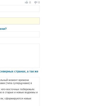
0
0
сени?
еверных странах, а так же
чальный момент времени
нами (типа суперцунами) в
ех юго-восточных побережьях
но в старые и новые водоемы и
мли, сформируются новые