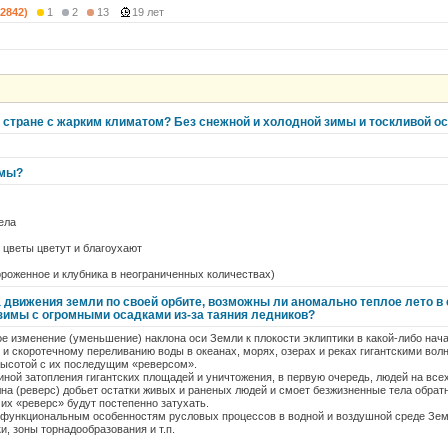
(2842)
1
2
13
19 лет
в стране с жарким климатом? Без снежной и холодной зимы и тоскливой о
имы?
ела
и цветы цветут и благоухают
..мороженное и клубника в неограниченных количествах)
 движения земли по своей орбите, возможны ли аномально теплое лето в с
имы с огромными осадками из-за таяния ледников?
е изменение (уменьшение) наклона оси Земли к плокости эклиптики в какой-либо на
и скоротечному переливанию воды в океанах, морях, озерах и реках гигантскими вол
высотой с их последущим «реверсом».
иной затопления гигантских площадей и уничтожения, в первую очередь, людей на вс
на (реверс) добьет остатки живых и раненых людей и смоет безжизненные тела обрат
 их «реверс» будут постепенно затухать.
 функциональным особенностям русловых процессов в водной и воздушной среде Зе
ки, зоны торнадообразования и т.п.