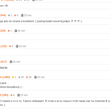
 нет =В
(544)
1
4
19 лет
 jeto ne strana a kontinent :) puskaj budet severnij poljus :P :P :P :)
(234)
1
19 лет
 (132)
3
19 лет
 (617)
19 лет
garija
4 (1480)
1
20
39
19 лет
atvii ...
mot bestolkovij :( ...
2 (390)
4
19 лет
 стране и то и то. Такого небывает. В этом и есть смысл чтоб такие как ты платили $ 
ое ;)