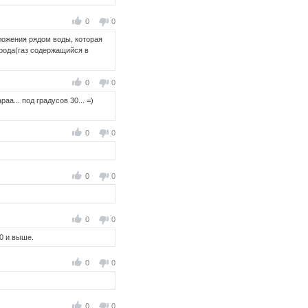
0
0
ложения рядом воды, которая
ерода(газ содержащийся в
0
0
а... под градусов 30... =)
0
0
0
0
0
0
0 и выше.
0
0
0
0