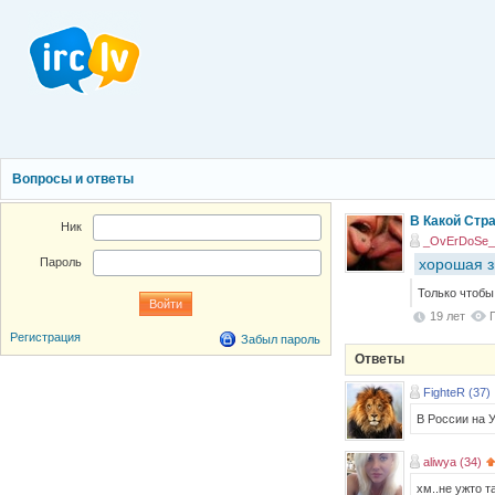
Вопросы и ответы
В Какой Стр
Ник
_OvErDoSe_ 
хорошая 
Пароль
Только чтобы 
19 лет
Регистрация
Забыл пароль
Ответы
FighteR (37)
В России на У
aliwya (34)
xм..не ужто т