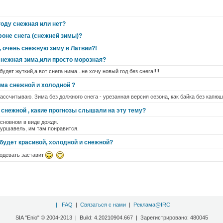
году снежная или нет?
фоне снега (снежней зимы)?
 очень снежную зиму в Латвии?!
,снежная зима,или просто морозная?
удет жуткий,а вот снега нима...не хочу новый год без снега!!!!
ма снежной и холодной ?
рассчитываю. Зима без должного снега - урезанная версия сезона, как байка без капюш
 снежной , какие прогнозы слышали на эту тему?
основном в виде дождя.
уршавель, им там понравится.
 будет красивой, холодной и снежной?
 одевать заставит
|
FAQ
|
Связаться с нами
|
Реклама@IRC
SIA "Enio" © 2004-2013 | Build: 4.20210904.667 | Зарегистрировано: 480045