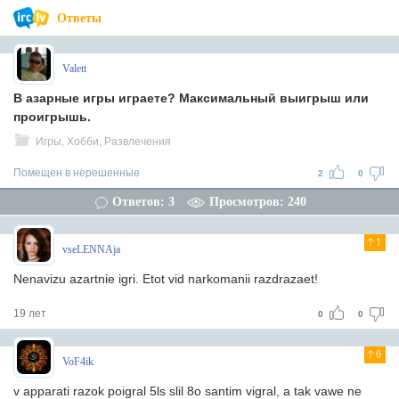
Ответы
Valett
В азарные игры играете? Максимальный выигрыш или
проигрышь.
Игры, Хобби, Развлечения
Помещен в нерешенные
2
0
Ответов: 3
Просмотров: 240
1
vseLENNAja
Nenavizu azartnie igri. Etot vid narkomanii razdrazaet!
19 лет
0
0
6
VoF4ik
v apparati razok poigral 5ls slil 8o santim vigral, a tak vawe ne