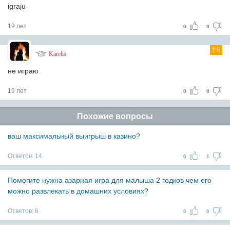
igraju
19 лет
0
0
6
Karelia
не играю
19 лет
0
0
Похожие вопросы
ваш максимальный выигрыш в казино?
Ответов:
14
0
1
Помогите нужна азарная игра для малыша 2 годков чем его
можно развлекать в домашних условиях?
Ответов:
6
0
0