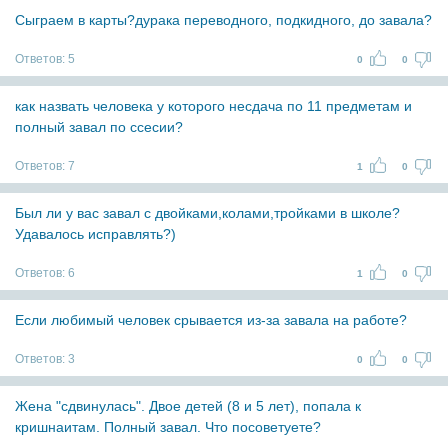
Сыграем в карты?дурака переводного, подкидного, до завала?
Ответов:
5
0
0
как назвать человека у которого несдача по 11 предметам и
полный завал по ссесии?
Ответов:
7
1
0
Был ли у вас завал с двойками,колами,тройками в школе?
Удавалось исправлять?)
Ответов:
6
1
0
Если любимый человек срывается из-за завала на работе?
Ответов:
3
0
0
Жена "сдвинулась". Двое детей (8 и 5 лет), попала к
кришнаитам. Полный завал. Что посоветуете?