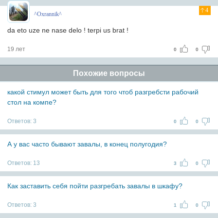
4
^Oxrannik^
da eto uze ne nase delo ! terpi us brat !
19 лет
0
0
Похожие вопросы
какой стимул может быть для того чтоб разгребсти рабочий
стол на компе?
Ответов:
3
0
0
А у вас часто бывают завалы, в конец полугодия?
Ответов:
13
3
0
Как заставить себя пойти разгребать завалы в шкафу?
Ответов:
3
1
0