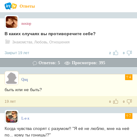
Ответы
nosiop
В каких случаях вы противоречите себе?
Знакомства, Любовь, Отношения
Закрыт 19 лет
2
0
Ответов: 5
Просмотров: 395
4
Quq
быть или не быть?
19 лет
0
0
7
L-e-x
Когда чувства спорят с разумом!! "Я её не люблю, мне на неё
по... кому ты гонишь!?"