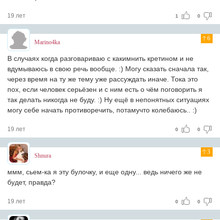
19 лет
1
0
6
Marino4ka
В случаях когда разговариваю с какимнить кретином и не
вдумываюсь в свою речь вообще. :) Могу сказать сначала так,
через время на ту же тему уже рассуждать иначе. Тока это
пох, если человек серьёзен и с ним есть о чём поговорить я
так делать никогда не буду. :) Ну ещё в непонятных ситуациях
могу себе начать противоречить, потамучто колебаюсь.. :)
19 лет
0
0
3
Shnura
ммм, сьем-ка я эту булочку, и еще одну... ведь ничего же не
будет, правда?
19 лет
0
0