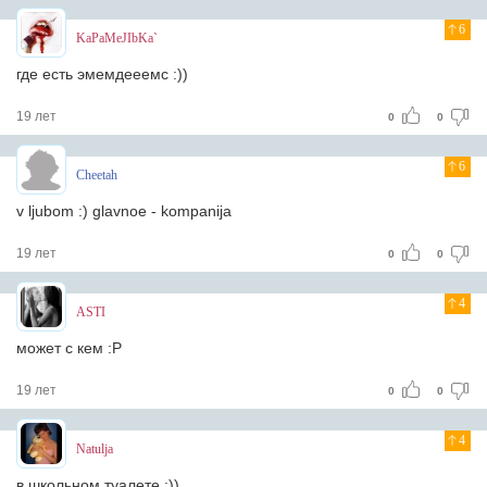
6
KaPaMeJIbKa`
где есть эмемдееемс :))
19 лет
0
0
6
Cheetah
v ljubom :) glavnoe - kompanija
19 лет
0
0
4
ASTI
может с кем :Р
19 лет
0
0
4
Natulja
в школьном туалете :))