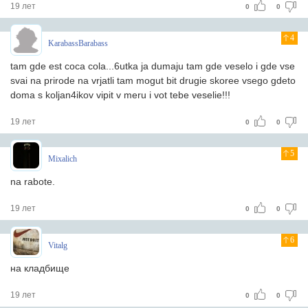
19 лет
0
0
4
KarabassBarabass
tam gde est coca cola...6utka ja dumaju tam gde veselo i gde vse
svai na prirode na vrjatli tam mogut bit drugie skoree vsego gdeto
doma s koljan4ikov vipit v meru i vot tebe veselie!!!
19 лет
0
0
5
Mixalich
na rabote.
19 лет
0
0
6
Vitalg
на кладбище
19 лет
0
0