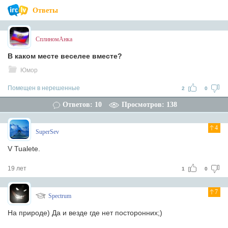
Ответы
СплиномАнка
В каком месте веселее вместе?
Юмор
Помещен в нерешенные
2
0
Ответов: 10
Просмотров: 138
4
SuperSev
V Tualete.
19 лет
1
0
7
Spectrum
На природе) Да и везде где нет посторонних;)