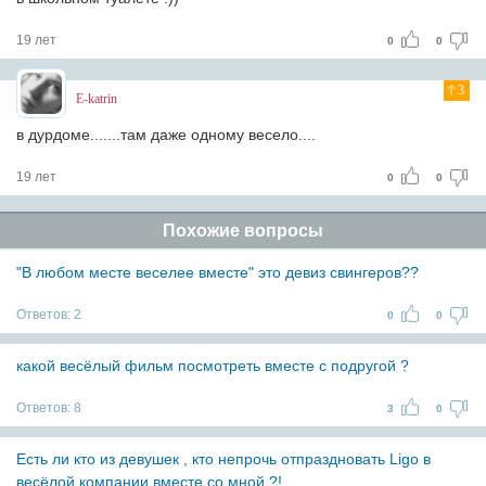
19 лет
0
0
3
E-katrin
в дурдоме.......там даже одному весело....
19 лет
0
0
Похожие вопросы
"В любом месте веселее вместе" это девиз свингеров??
Ответов:
2
0
0
какой весёлый фильм посмотреть вместе с подругой ?
Ответов:
8
3
0
Есть ли кто из девушек , кто непрочь отпраздновать Ligo в
весёлой компании вместе со мной ?!