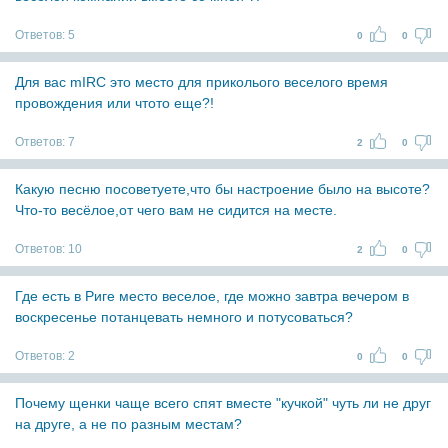
Ответов:
5
0
0
Для вас mIRC это место для приколього веселого время
провождения или чтото еще?!
Ответов:
7
2
0
Какую песню посоветуете,что бы настроение было на высоте?
Что-то весёлое,от чего вам не сидится на месте.
Ответов:
10
2
0
Где есть в Риге место веселое, где можно завтра вечером в
воскресенье потанцевать немного и потусоваться?
Ответов:
2
0
0
Почему щенки чаще всего спят вместе "кучкой" чуть ли не друг
на друге, а не по разным местам?