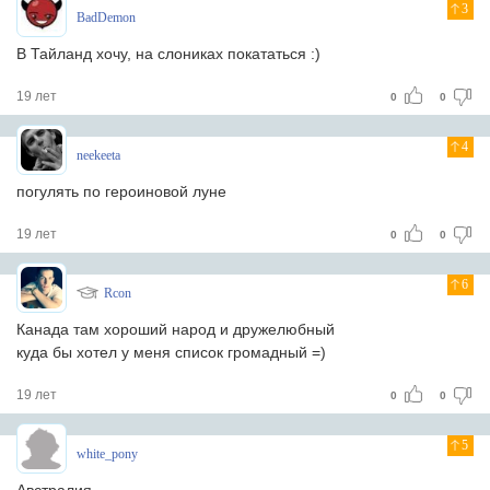
3
BadDemon
В Тайланд хочу, на слониках покататься :)
19 лет
0
0
4
neekeeta
погулять по героиновой луне
19 лет
0
0
6
Rcon
Канада там хороший народ и дружелюбный
куда бы хотел у меня список громадный =)
19 лет
0
0
5
white_pony