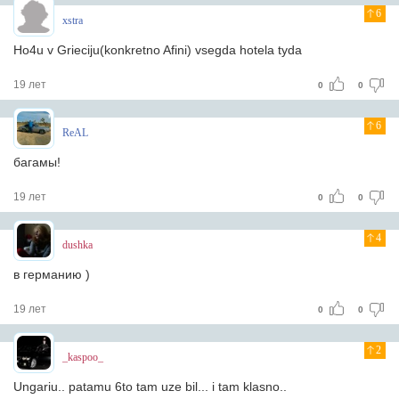
6
xstra
Ho4u v Grieciju(konkretno Afini) vsegda hotela tyda
19 лет
0
0
6
ReAL
багамы!
19 лет
0
0
4
dushka
в германию )
19 лет
0
0
2
_kaspoo_
Ungariu.. patamu 6to tam uze bil... i tam klasno..