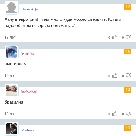
2
JIacmo4I{a
Хачу в евротрип!!! там много куда можно съездить. Кстати
надо об этом всьерьёз подумать ://
19 лет
0
0
6
lenachka
амстердам
19 лет
0
0
2
badbadbad
бразилия
19 лет
0
0
3
Medrock