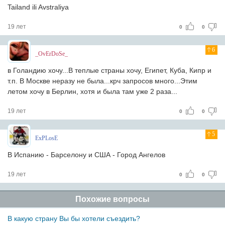
Tailand ili Avstraliya
19 лет
0
0
6
_OvErDoSe_
в Голандию хочу...В теплые страны хочу, Египет, Куба, Кипр и
т.п. В Москве неразу не была...крч запросов много...Этим
летом хочу в Берлин, хотя и была там уже 2 раза...
19 лет
0
0
5
ExPLosE
В Испанию - Барселону и США - Город Ангелов
19 лет
0
0
Похожие вопросы
В какую страну Вы бы хотели съездить?