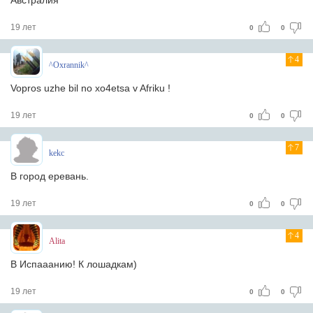
Австралия
19 лет
0
0
4
^Oxrannik^
Vopros uzhe bil no xo4etsa v Afriku !
19 лет
0
0
7
kekc
В город еревань.
19 лет
0
0
4
Alita
В Испааанию! К лошадкам)
19 лет
0
0