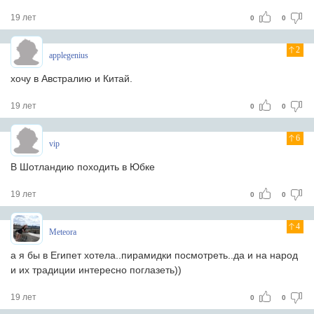
19 лет
0
0
2
applegenius
хочу в Австралию и Китай.
19 лет
0
0
6
vip
В Шотландию походить в Юбке
19 лет
0
0
4
Meteora
а я бы в Египет хотела..пирамидки посмотреть..да и на народ
и их традиции интересно поглазеть))
19 лет
0
0