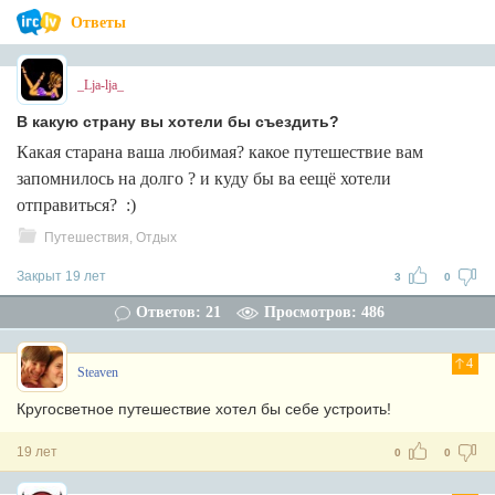
Ответы
_Lja-lja_
В какую страну вы хотели бы съездить?
Какая старана ваша любимая? какое путешествие вам
запомнилось на долго ? и куду бы ва еещё хотели
отправиться? :)
Путешествия, Отдых
Закрыт 19 лет
3
0
Ответов: 21
Просмотров: 486
4
Steaven
Кругосветное путешествие хотел бы себе устроить!
19 лет
0
0