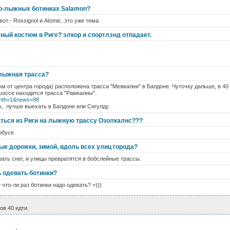
но-лыжных ботинках Salamon?
от - Rossignol и Atomic..это уже тема.
ный костюм в Риге? элкор и спортлэнд отпадает.
-лыжная трасса?
 км от центра города) расположена трасса "Межкални" в Балдоне. Чуточку дальше, в 40 
шоссе находится трасса "Рамкалны".
?month=1&news=98
, лучше выехать в Балдоне или Сигулду.
аться из Риги на лыжную трассу Озолкалнс???
обусе
е дорожки, зимой, вдоль всех улиц города?
рать снег, и улицы превратятся в бобслейные трассы.
ь одевать ботинки?
 что-ли раз ботинки надо одевать? =)))
ов 40 идти.