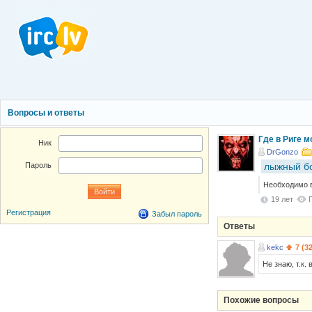
Вопросы и ответы
Где в Риге 
Ник
DrGonzo
лыжный б
Пароль
Необходимо в
19 лет
Регистрация
Забыл пароль
Ответы
kekc
7 (3
Не знаю, т.к.
Похожие вопросы