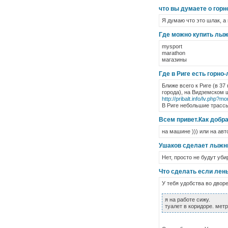
что вы думаете о гор
Я думаю что это шлак, а в
Где можно купить лыж
mysport
marathon
магазины
Где в Риге есть горно
Ближе всего к Риге (в 37
города), на Видземском 
http://pribalt.info/lv.php
В Риге небольшие трассы
Всем привет.Как добр
на машине ))) или на авт
Ушаков сделает лыжны
Нет, просто не будут уби
Что сделать если лен
У тебя удобства во дворе
я на работе сижу.
туалет в коридоре. метр