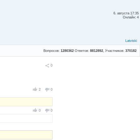
6. августа 17:35
Онлайн: 4
Latviski
Вопросов:
1280362
Ответов:
8812892
, Участников:
370182
Поделиться
0
2
0
0
0