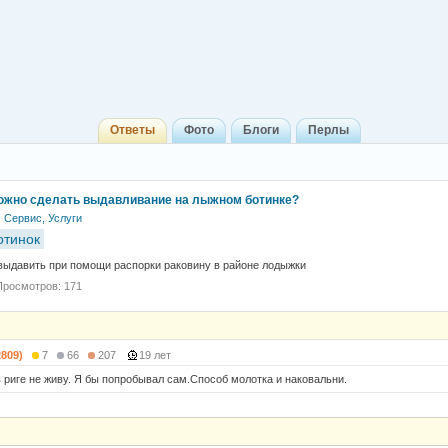
Ответы
Фото
Блоги
Перлы
можно сделать выдавливание на лыжном ботинке?
Сервис, Услуги
отинок
ыдавить при помощи распорки раковину в районе лодыжки
Просмотров: 171
2809)
7
66
207
19 лет
 в риге не живу. Я бы попробывал сам.Способ молотка и наковальни.