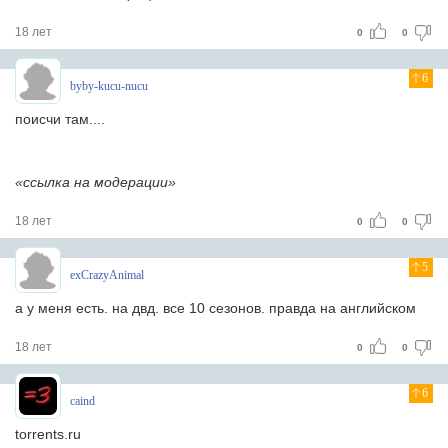
18 лет
0
0
6
byby-kucu-nucu
поисчи там....
«ссылка на модерации»
18 лет
0
0
5
exCrazyAnimal
а у меня есть. на двд. все 10 сезонов. правда на английском
18 лет
0
0
6
caind
torrents.ru