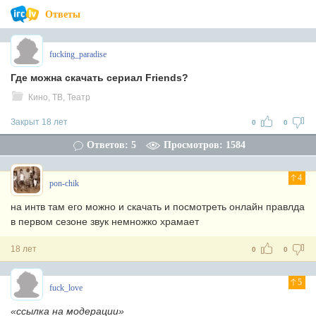
Ответы
fucking_paradise
Где можна скачать сериал Friends?
Кино, ТВ, Театр
Закрыт 18 лет
0
0
Ответов: 5
Просмотров: 1584
4
pon-chik
на интв там его можно и скачать и посмотреть онлайн правлда
в первом сезоне звук немножко храмает
18 лет
0
0
5
fuck_love
«ссылка на модерации»