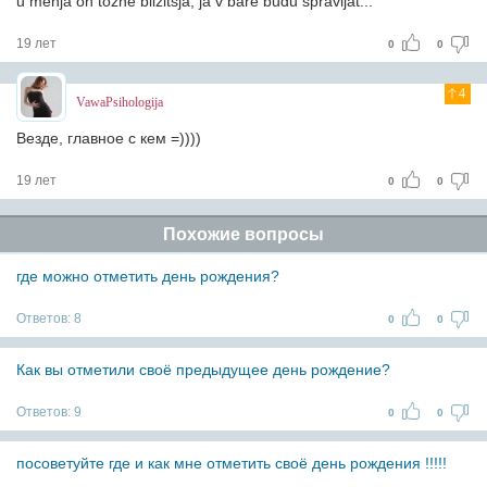
u menja on tozhe blizitsja, ja v bare budu spravljat...
19 лет
0
0
4
VawaPsihologija
Везде, главное с кем =))))
19 лет
0
0
Похожие вопросы
где можно отметить день рождения?
Ответов:
8
0
0
Как вы отметили своё предыдущее день рождение?
Ответов:
9
0
0
посоветуйте где и как мне отметить своё день рождения !!!!!