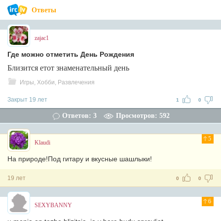
Ответы
zajac1
Где можно отметить День Рождения
Близится етот знаменательный день
Игры, Хобби, Развлечения
Закрыт 19 лет
1
0
Ответов: 3
Просмотров: 592
5
Klaudi
На природе!Под гитару и вкусные шашлыки!
19 лет
0
0
6
SEXYBANNY