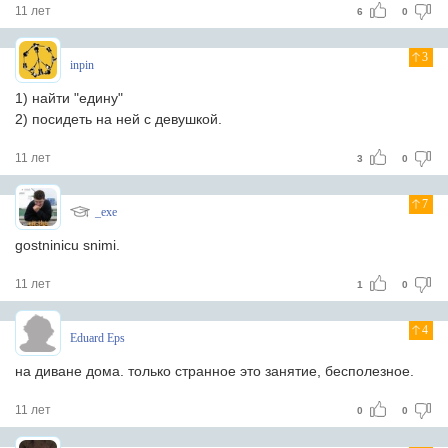
11 лет
6
0
3
inpin
1) найти "едину"
2) посидеть на ней с девушкой.
11 лет
3
0
7
_exe
gostninicu snimi.
11 лет
1
0
4
Eduard Eps
на диване дома. только странное это занятие, бесполезное.
11 лет
0
0