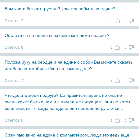
Вам часто бывает грустно? хочется побыть на едине?
Ответов:
7
0
0
Оставаться на едине со своими мыслями опасно ?
Ответов:
8
2
0
Положа руку на сердце и на едине с собой Вы можете сказать,
что Ваш автомобиль г*вно на самом деле?
Ответов:
11
1
0
Что делать моей подруге? Ей нравится парень но она не
очень хочет быть с ним и с ним та же ситуация...они не хотят
быть вместе т.к. когда на едине они постоянно ругаются...
Ответов:
6
5
0
Сижу пью вино на едине с компьютером, люди это ведь еще