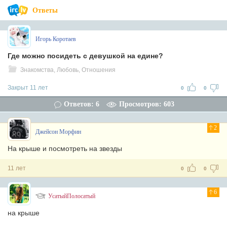
Ответы
Игорь Коротаев
Где можно посидеть с девушкой на едине?
Знакомства, Любовь, Отношения
Закрыт 11 лет
0
0
Ответов: 6
Просмотров: 603
2
Джейсон Морфин
На крыше и посмотреть на звезды
11 лет
0
0
6
УсатыйПолосатый
на крыше