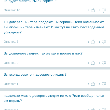
не будет любить, вы ей верите ?
Ответов:
16
0
0
Ты доверяешь - тебя предают. Ты веришь - тебя обманывают.
Ты любишь - тебе изменяют. И как тут не стать бессердечным
ублюдком?
Ответов:
6
3
1
Вы доверяете людям, так же как и верите в них?
Ответов:
9
0
0
Вы всегда верите и доверяете людям?
Ответов:
11
2
0
насколько можно доверять людям из-млс-?или вообще нельзя
им верить?