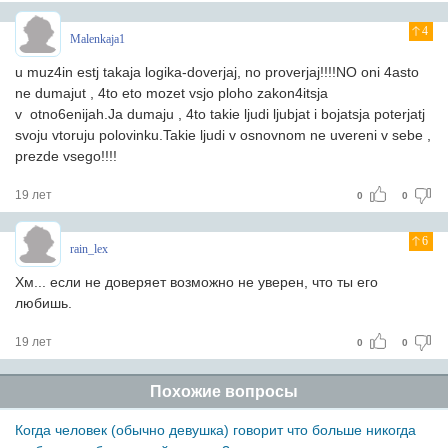
4
Malenkaja1
u muz4in estj takaja logika-doverjaj, no proverjaj!!!!NO oni 4asto
ne dumajut , 4to eto mozet vsjo ploho zakon4itsja
v otno6enijah.Ja dumaju , 4to takie ljudi ljubjat i bojatsja poterjatj
svoju vtoruju polovinku.Takie ljudi v osnovnom ne uvereni v sebe ,
prezde vsego!!!!
19 лет
0
0
6
rain_lex
Хм... если не доверяет возможно не уверен, что ты его
любишь.
19 лет
0
0
Похожие вопросы
Когда человек (обычно девушка) говорит что больше никогда