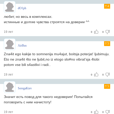
4
dO1ph
любит, но весь в комплексах.
истинные и долгие чувства строятся на доверии ^^
19 лет
0
0
5
AirBus
Zna4it ego kakije to somnenija mu4ajut, boitsja poterjat' ljubimuju.
Eto ne zna4it 4to ne ljubit,no iz etogo slo#no vibrat'sja 4tobi
potom vse bili s4astlivi i radi..
19 лет
0
0
5
SeregaKiev
Значит есть повод для такого недоверия! Попытайся
поговорить с ним начистоту!
19 лет
0
0