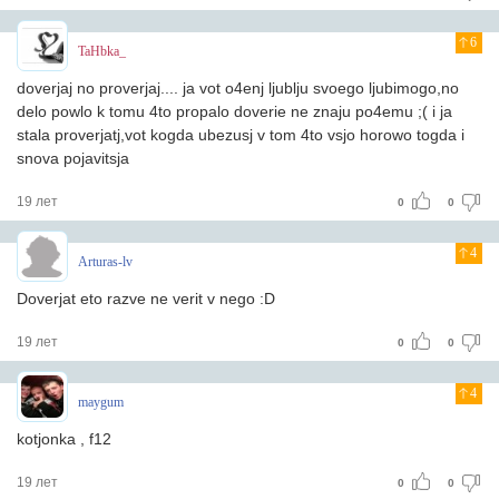
6
TaHbka_
doverjaj no proverjaj.... ja vot o4enj ljublju svoego ljubimogo,no
delo powlo k tomu 4to propalo doverie ne znaju po4emu ;( i ja
stala proverjatj,vot kogda ubezusj v tom 4to vsjo horowo togda i
snova pojavitsja
19 лет
0
0
4
Arturas-lv
Doverjat eto razve ne verit v nego :D
19 лет
0
0
4
maygum
kotjonka , f12
19 лет
0
0