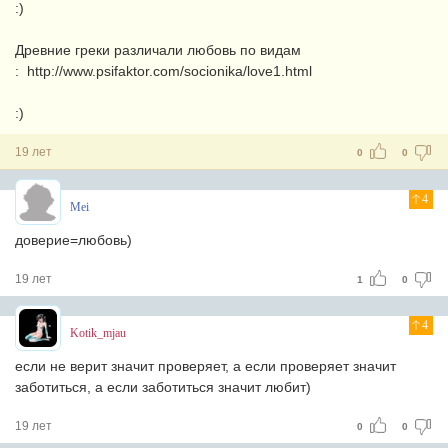
:)
Древние греки различали любовь по видам
: http://www.psifaktor.com/socionika/love1.html
:)
19 лет
0
0
4
Mei
доверие=любовь)
19 лет
1
0
4
Kotik_mjau
если не верит значит проверяет, а если проверяет значит
заботиться, а если заботиться значит любит)
19 лет
0
0