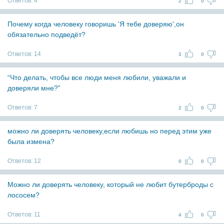
Ответов:
4
2
0
Почему когда человеку говоришь 'Я тебе доверяю',он
обязательно подведёт?
Ответов:
14
3
0
“Что делать, чтобы все люди меня любили, уважали и
доверяли мне?”
Ответов:
7
2
0
можно ли доверять человеку,если любишь но перед этим уже
была измена?
Ответов:
12
0
0
Можно ли доверять человеку, который не любит бутерброды с
лососем?
Ответов:
11
4
0