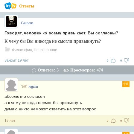
Ответы
Cautious
Говорят, человек ко всему привыкает. Вы согласны?
К чему бы Вы никогда не смогли привыкнуть?
Философия, Непознанное
Закрыт 19 лет
0
0
Ответов: 5
Просмотров: 474
6
logann
абсолютно согласен
а к чему никогда несмог бы привыкнуть
думаю никто неможет ответить на этот вопрос
19 лет
0
0