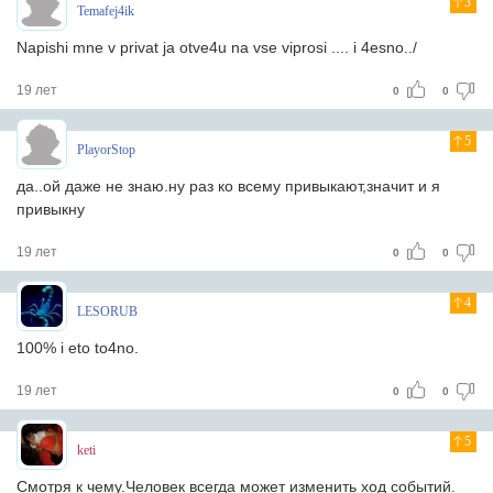
3
Temafej4ik
Napishi mne v privat ja otve4u na vse viprosi .... i 4esno../
19 лет
0
0
5
PlayorStop
да..ой даже не знаю.ну раз ко всему привыкают,значит и я
привыкну
19 лет
0
0
4
LESORUB
100% i eto to4no.
19 лет
0
0
5
keti
Смотря к чему.Человек всегда может изменить ход событий.