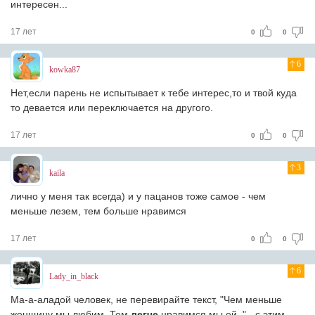
интересен...
17 лет
0
0
6
kowka87
Нет,если парень не испытывает к тебе интерес,то и твой куда
то девается или переключается на другого.
17 лет
0
0
3
kaila
лично у меня так всегда) и у пацанов тоже самое - чем
меньше лезем, тем больше нравимся
17 лет
0
0
6
Lady_in_black
Ма-а-аладой человек, не перевирайте текст, "Чем меньше
женщину мы любим, Тем
легче
нравимся мы ей.." - с этим