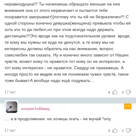
неравнодушна!!! Ты начинаешь обращать меньше на нее
внимания она от этого нервничает и пытается тебе
понравится заигрывает))потому что ты ей не безразличен!!! С
одной стороны конечно девушка(женщина) привыкла чтобы её
хоть кто то да любил,но при этом всегда надо держать
дистанцию!!!Это вроде как на подсознательном уровне: вроде,
те кому мы нужны не куда не денутся, а те кому мы не
интересны должны обратить на нас внимание, вопрос
самолюбия так сказать. Ну и конечно много зависит от Наших
чувств, может кому-то нравится тот кому он не интересен, а
тот кому интересен - не нравится. Сердцу не прикажешь. А
иногда просто не видим или не понимаем чужих чувств, такое
тоже бывает.А вообще надо ещё подумать....
17 лет
0
0
6
кешуревЗзеБйавад
.... a в продолжении: не хочешь srать - не мучай *опу.
17 лет
0
1