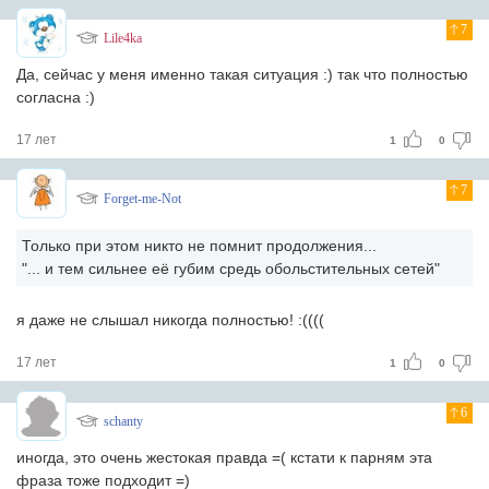
7
Lile4ka
Да, сейчас у меня именно такая ситуация :) так что полностью
согласна :)
17 лет
1
0
7
Forget-me-Not
Только при этом никто не помнит продолжения...
"... и тем сильнее её губим средь обольстительных сетей"
я даже не слышал никогда полностью! :((((
17 лет
1
0
6
schanty
иногда, это очень жестокая правда =( кстати к парням эта
фраза тоже подходит =)