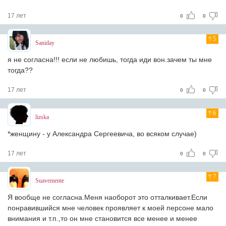
17 лет
0
0
5
Saniday
я не согласна!!! если не любишь, тогда иди вон.зачем ты мне
тогда??
17 лет
0
0
6
lizska
*женщину - у Александра Сергеевича, во всяком случае)
17 лет
0
0
7
Suavemente
Я вообще не согласна.Меня наоборот это отталкивает.Если
понравившийся мне человек проявляет к моей персоне мало
внимания и т.п.,то он мне становится все менее и менее