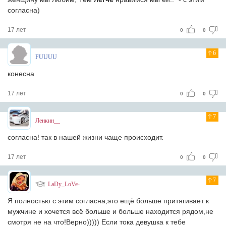
согласна)
17 лет
0
0
6
FUUUU
конесна
17 лет
0
0
7
Ленкин__
согласна! так в нашей жизни чаще происходит.
17 лет
0
0
7
LaDy_LoVe-
Я полностью с этим согласна,это ещё больше притягивает к
мужчине и хочется всё больше и больше находится рядом,не
смотря не на что!Верно))))) Если тока девушка к тебе