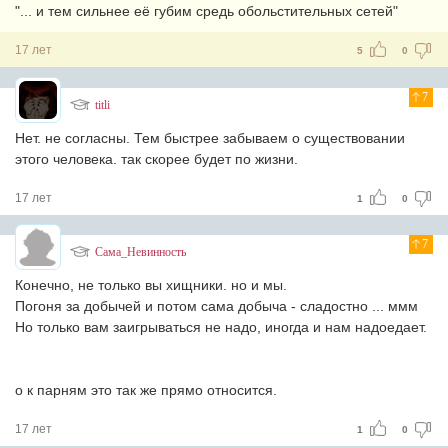
"... и тем сильнее её губим средь обольстительных сетей"
17 лет
5
0
7
titli
Нет. не согласны. Тем быстрее забываем о существовании
этого человека. так скорее будет по жизни.
17 лет
1
0
7
Сама_Невинность
Конечно, не только вы хищники. но и мы.
Погоня за добычей и потом сама добыча - сладостно ... ммм
Но только вам заигрываться не надо, иногда и нам надоедает.
о к парням это так же прямо относится.
17 лет
1
0