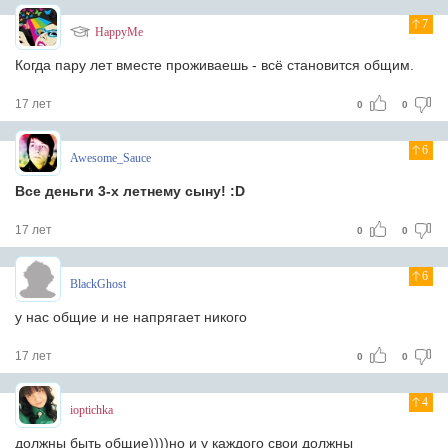
7
HappyMe
Когда пару лет вместе проживаешь - всё становится общим.
17 лет
0
0
6
Awesome_Sauce
Все деньги 3-х летнему сыну! :D
17 лет
0
0
6
BlackGhost
у нас общие и не напрягает никого
17 лет
0
0
4
ioptichka
должны быть общие))))но и у каждого свои должны