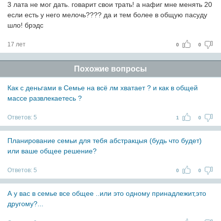
3 лата не мог дать. говарит свои трать! а нафиг мне менять 20
если есть у него мелочь???? да и тем более в общую пасуду
шло! брэдс
17 лет
0
0
Похожие вопросы
Как с деньгами в Семье на всё лм хватает ? и как в общей
массе развлекаетесь ?
Ответов:
5
1
0
Планирование семьи для тебя абстракцыя (будь что будет)
или ваше общее решение?
Ответов:
5
0
0
А у вас в семье все общее ..или это одному принадлежит,это
другому?...