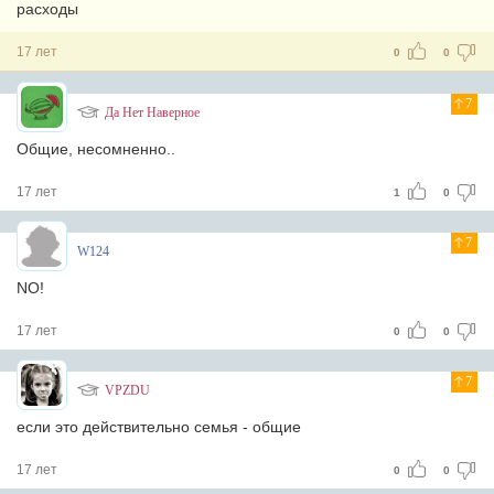
расходы
17 лет
0
0
7
Да Нет Наверное
Общие, несомненно..
17 лет
1
0
7
W124
NO!
17 лет
0
0
7
VPZDU
если это действительно семья - общие
17 лет
0
0