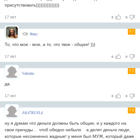
присутствовать)))))))))))))))
17 лет
0
0
7
Фикс
То, что мое - мое, а то, что твое - общее! )))
17 лет
0
0
5
Valentin
да
17 лет
0
0
4
AK47RUSLd
ну я думаю что деньги должны быть общие, и у каждого на
свои причуды... чтоб обидно небыло
а делят деньги люди,
которые несомненно жадные! у меня был МУЖ, который даже