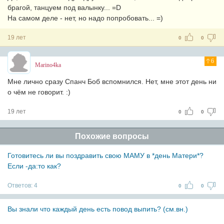
брагой, танцуем под валынку... =D
На самом деле - нет, но надо попробовать... =)
19 лет
0
0
6
Marino4ka
Мне лично сразу Спанч Боб вспомнился. Нет, мне этот день ни
о чём не говорит. :)
19 лет
0
0
Похожие вопросы
Готовитесь ли вы поздравить свою МАМУ в *день Матери*?
Если -да:то как?
Ответов:
4
0
0
Вы знали что каждый день есть повод выпить? (см.вн.)