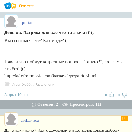
Ответы
epic_fail
День св. Патрика для вас что-то значит? (:
Вы его отмечаете? Как и где? (:
Наверняка пойдут встречные вопросы "эт кто?", вот вам -
ликбез! (((=
http://ladyfromrussia.com/karnaval/pr/patric.shtml
Игры, Хобби, Развлечения
Закрыт 19 лет
0
0
Ответов: 2
Просмотров: 112
6
direktor_lesa
Да, а как иначе? Иду с друзьями в паб, заливаемся доброй