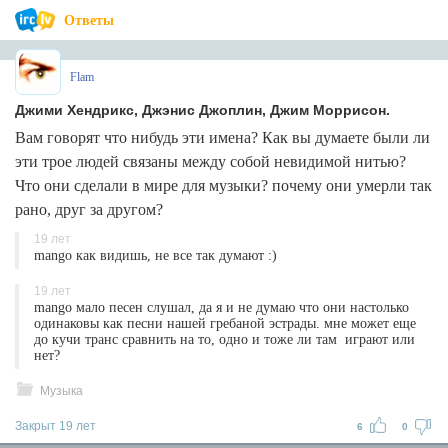
Ответы
Flam
Джими Хендрикс, Джэнис Джоплин, Джим Моррисон.
Вам говорят что нибудь эти имена? Как вы думаете были ли
эти трое людей связаны между собой невидимой нитью?
Что они сделали в мире для музыки? почему они умерли так
рано, друг за другом?
19 лет
mango как видишь, не все так думают :)
19 лет
mango мало песен слушал, да я и не думаю что они настолько
одинаковы как песни нашей гребаной эстрады. мне может еще
до кучи транс сравнить на то, одно и тоже ли там играют или
нет?
Музыка
Закрыт 19 лет
6
0