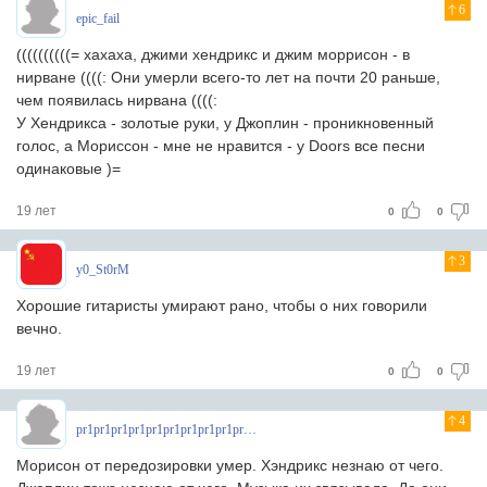
6
epic_fail
((((((((((= хахаха, джими хендрикс и джим моррисон - в
нирване ((((: Они умерли всего-то лет на почти 20 раньше,
чем появилась нирвана ((((:
У Хендрикса - золотые руки, у Джоплин - проникновенный
голос, а Мориссон - мне не нравится - у Doors все песни
одинаковые )=
19 лет
0
0
3
y0_St0rM
Хорошие гитаристы умирают рано, чтобы о них говорили
вечно.
19 лет
0
0
4
pr1pr1pr1pr1pr1pr1pr1pr1pr1pr1pr
Морисон от передозировки умер. Хэндрикс незнаю от чего.