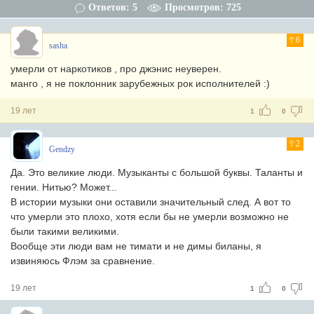
Ответов: 5
Просмотров: 725
6
sasha
умерли от наркотиков , про джэнис неуверен.
манго , я не поклонник зарубежных рок исполнителей :)
19 лет
1
0
2
Gendzy
Да. Это великие люди. Музыканты с большой буквы. Таланты и
гении. Нитью? Может...
В истории музыки они оставили значительный след. А вот то
что умерли это плохо, хотя если бы не умерли возможно не
были такими великими.
Вообще эти люди вам не тимати и не димы биланы, я
извиняюсь Флэм за сравнение.
19 лет
1
0