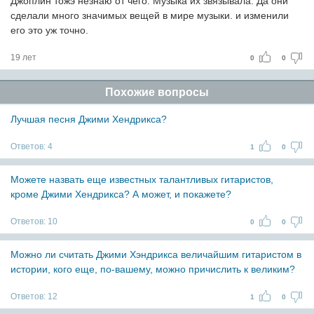
Джоплин тожэ незнаю от чего. Музыка их звязывала. Да они
сделали много значимых вещей в мире музыки. и изменили
его это уж точно.
19 лет
0
0
Похожие вопросы
Лучшая песня Джими Хендрикса?
Ответов:
4
1
0
Можете назвать еще известных талантливых гитаристов,
кроме Джими Хендрикса? А может, и покажете?
Ответов:
10
0
0
Можно ли считать Джими Хэндрикса величайшим гитаристом в
истории, кого еще, по-вашему, можно причислить к великим?
Ответов:
12
1
0