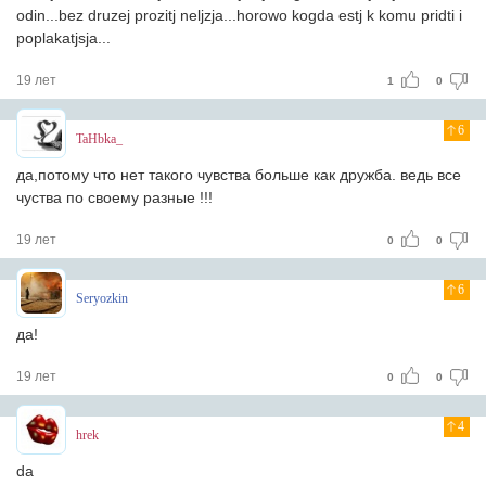
odin...bez druzej prozitj neljzja...horowo kogda estj k komu pridti i
poplakatjsja...
19 лет
1
0
6
TaHbka_
да,потому что нет такого чувства больше как дружба. ведь все
чуства по своему разные !!!
19 лет
0
0
6
Seryozkin
да!
19 лет
0
0
4
hrek
da