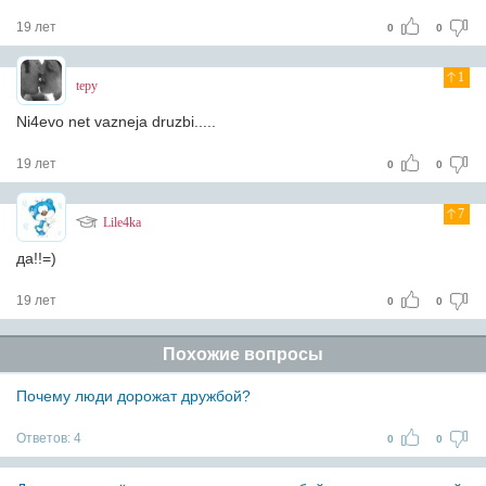
19 лет
0
0
1
tepy
Ni4evo net vazneja druzbi.....
19 лет
0
0
7
Lile4ka
да!!=)
19 лет
0
0
Похожие вопросы
Почему люди дорожат дружбой?
Ответов:
4
0
0