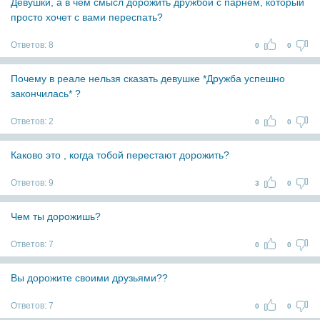
Девушки, а в чём смысл дорожить дружбой с парнем, который
просто хочет с вами переспать?
Ответов:
8
0
0
Почему в реале нельзя сказать девушке *Дружба успешно
закончилась* ?
Ответов:
2
0
0
Каково это , когда тобой перестают дорожить?
Ответов:
9
3
0
Чем ты дорожишь?
Ответов:
7
0
0
Вы дорожите своими друзьями??
Ответов:
7
0
0