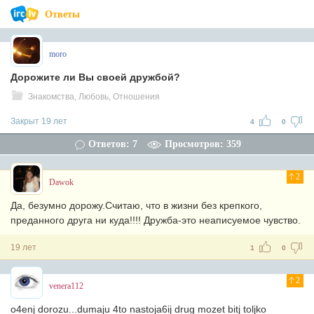
Ответы
moro
Дорожите ли Вы своей дружбой?
Знакомства, Любовь, Отношения
Закрыт 19 лет
4
0
Ответов: 7
Просмотров: 359
2
Dawok
Да, безумно дорожу.Считаю, что в жизни без крепкого,
преданного друга ни куда!!!! Дружба-это неаписуемое чувство.
19 лет
1
0
2
venera112
o4enj dorozu...dumaju 4to nastoja6ij drug mozet bitj toljko