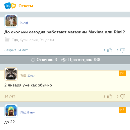
Ответы
Roog
До скольки сегодня работают магазины Maxima или Rimi?
Еда, Кулинария, Рецепты
Закрыт 14 лет
2
0
Ответов: 3
Просмотров: 830
8
Енот
2 января уже как обычно
14 лет
1
0
5
NightFury
до 22