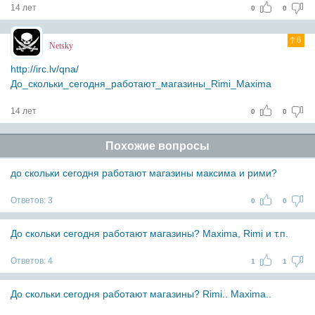
14 лет
0
0
6
Netskу
http://irc.lv/qna/
До_скольки_сегодня_работают_магазины_Rimi_Maxima
14 лет
0
0
Похожие вопросы
до скольки сегодня работают магазины максима и рими?
Ответов:
3
0
0
До скольки сегодня работают магазины? Maxima, Rimi и т.п.
Ответов:
4
1
1
До скольки сегодня работают магазины? Rimi.. Maxima..