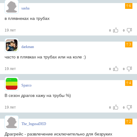
6
sasha
в плявнеках на трубах
19 лет
0
0
3
darkman
часто в плявках на трубах или на коле :)
19 лет
0
0
4
Sparco
В сезон драгов хажу на трубы %)
19 лет
0
0
2
The_IngusaDED
Драгрейс - развлечение исключительно для безруких