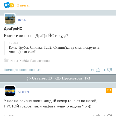
Ответы
ReAL
ДраГреЙС
Ездиете ли вы на ДраГреЙС и куда?
19 лет
Кола, Трубы, Спилва, Тец2, Скания(когда снег, покрутить
можно) что еще?
Игры, Хобби, Развлечения
Помещен в нерешенные
11
0
Ответов: 13
Просмотров: 173
3
VOLT21
У нас на районе почти каждый вечер гоняют по новой,
ПУСТОЙ трассе, так и нафига куда-то ездить ? :-)))