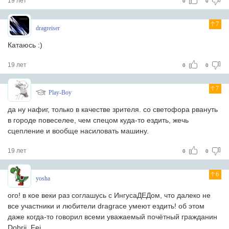
19 лет
0
0
7
dragreiser
Катаюсь :)
19 лет
0
0
7
Play-Boy
да ну нафиг, только в качестве зрителя. со светофора рвануть
в городе повеселее, чем спецом куда-то ездить, жечь
сцепление и вообще насиловать машину.
19 лет
0
0
6
yosha
ого! в кое веки раз соглашусь с ИнгусаДЕДом, что далеко не
все участники и любители dragrace умеют ездить! об этом
даже когда-то говорил всеми уважаемый почётный гражданин
Dobrii_Fei