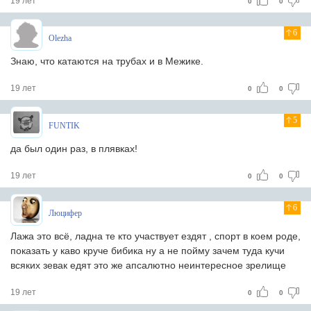
19 лет
0
0
6
Olezha
Знаю, что катаются на трубах и в Межике.
19 лет
0
0
5
FUNTIK
да был один раз, в плявках!
19 лет
0
0
6
Люцифер
Лажа это всё, ладна те кто участвует ездят , спорт в коем роде,
показать у каво круче бибика ну а не пойму зачем туда кучи
всяких зевак едят это же апсалютно неинтересное зрелище
19 лет
0
0