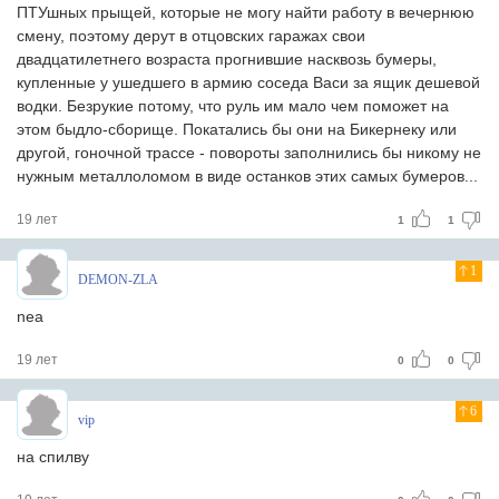
ПТУшных прыщей, которые не могу найти работу в вечернюю
смену, поэтому дерут в отцовских гаражах свои
двадцатилетнего возраста прогнившие насквозь бумеры,
купленные у ушедшего в армию соседа Васи за ящик дешевой
водки. Безрукие потому, что руль им мало чем поможет на
этом быдло-сборище. Покатались бы они на Бикернеку или
другой, гоночной трассе - повороты заполнились бы никому не
нужным металлоломом в виде останков этих самых бумеров...
19 лет
1
1
1
DEMON-ZLA
nea
19 лет
0
0
6
vip
на спилву