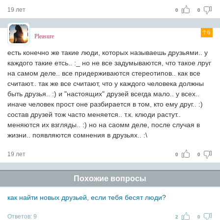
19 лет
0
0
6
Pleasure
есть конечно же такие люди, которых называешь друзьями.. у
каждого такие етсь.. :_ но не все задумываются, что такое лруг
на самом деле.. все придерживаются стереотипов.. как все
считают.. так же все считают, что у каждого человека должны
быть друзья.. :) и "настоящих" друзей всегда мало.. у всех..
иначе человек прост оне разбирается в том, кто ему друг.. :)
состав друзей тож часто меняется.. т.к. клюди растут..
меняются их взгляды.. :) но на саомм деле, после случая в
жизни.. появляются сомнения в друзьях.. :\
19 лет
0
0
Похожие вопросы
как найти новых друзьей, если тебя бесят люди?
Ответов:
9
2
0