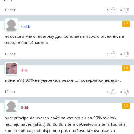
19 лет
0
0
2
vol4ik
их совсем мало, поэтому да.. остальные просто отсеялись в
определённый момент..
19 лет
0
0
6
Aisi
в инете?:) 99% не уверена,в реале....проверяется делами.
19 лет
0
0
2
Ridik
nu v principe da uveren po4ti na vse sto nu na 99% tak kak
neznaju navernjaka :) tfu tfu tfu s tem ob6estvom s temi ljudmi s
kem ja ob6ausj ob6alsja mne poka ne4evo takova ploxova