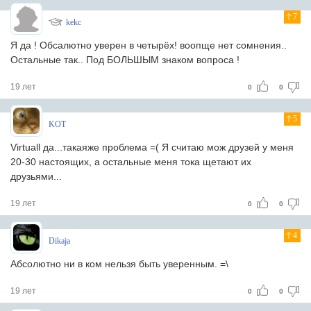
7
kekc
Я да ! Обсалютно уверен в четырёх! воопще нет сомнения..
Остальные так.. Под БОЛЬШЫМ знаком вопроса !
19 лет
0
0
5
KOT
Virtuall да...такаяже проблема =( Я считаю мож друзей у меня
20-30 настоящих, а остальные меня тока щетают их
друзьями...
19 лет
0
0
4
Dikaja
Абсолютно ни в ком нельзя быть уверенным. =\
19 лет
0
0