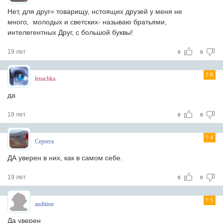
Нет, для друг= товарищу, нстоящих друзей у меня не
много, молодых и светских- называю братьями,
интелегентных Друг, с большой буквы!
19 лет
0
0
6
lenachka
да
19 лет
0
0
4
Cepeera
ДА уверен в них, как в самом себе.
19 лет
0
0
5
audition
Да уверен