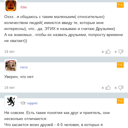
4
Alita
Оххх...я общаюсь с таким маленьким( относительно)
количеством людей( имеются ввиду те, которые мне
интересны), что...да, ЭТИХ я называю и считаю Друзьями)
А на знакомых...чтобы их назвать друзьями, попросту времени
не хватает))
19 лет
0
0
6
vacca
Уверен, что нет.
19 лет
0
0
6
support
Не совсем. Есть такие понятия как друг и приятель, они
несколько отличаются.
Что касается моих друзей - 4-5 человек, в которых я