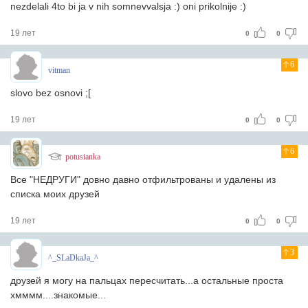
nezdelali 4to bi ja v nih somnevvalsja :) oni prikolnije :)
19 лет
0
0
6
vitman
slovo bez osnovi ;[
19 лет
0
0
6
potusianka
Все "НЕДРУГИ" довно давно отфильтрованы и удалены из
списка моих друзей
19 лет
0
0
3
^_SLaDkaJa_^
друзей я могу на пальцах пересчитать...а остальные проста
хмммм....знакомые...