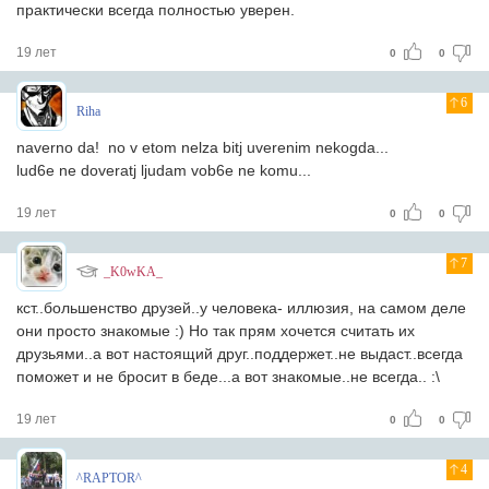
практически всегда полностью уверен.
19 лет
0
0
6
Riha
naverno da! no v etom nelza bitj uverenim nekogda...
lud6e ne doveratj ljudam vob6e ne komu...
19 лет
0
0
7
_K0wKA_
кст..большенство друзей..у человека- иллюзия, на самом деле
они просто знакомые :) Но так прям хочется считать их
друзьями..а вот настоящий друг..поддержет..не выдаст..всегда
поможет и не бросит в беде...а вот знакомые..не всегда.. :\
19 лет
0
0
4
^RAPTOR^