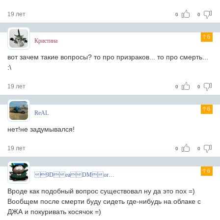
19 лет
0
0
6
Кристина
вот зачем такие вопросы? то про призраков... то про смерть...
:\
19 лет
0
0
6
ReAL
нет!не задумывался!
19 лет
0
0
6
9DeaDMoroZ
Вроде как подобный вопрос существовал ну да это пох =)
Вообщем после смерти буду сидеть где-нибудь на облаке с
ДЖА и покуривать косячок =)