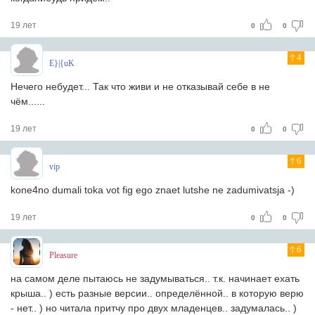
19 лет
0
0
4
E}|{uK
Нечего небудет... Так что живи и не отказывай себе в не
чём......
19 лет
0
0
6
vip
kone4no dumali toka vot fig ego znaet lutshe ne zadumivatsja -)
19 лет
0
0
6
Pleasure
на самом деле пытаюсь не задумываться.. т.к. начинает ехать
крыша.. ) есть разные версии.. определённой.. в которую верю
- нет.. ) но читала притчу про двух младенцев.. задумалась.. )