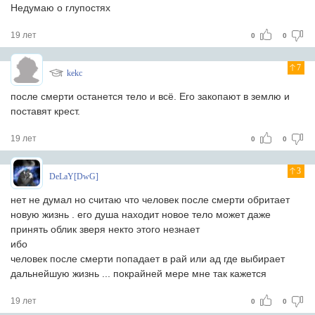
Недумаю о глупостях
19 лет
0
0
7
kekc
после смерти останется тело и всё. Его закопают в землю и
поставят крест.
19 лет
0
0
3
DeLaY[DwG]
нет не думал но считаю что человек после смерти обритает
новую жизнь . его душа находит новое тело может даже
принять облик зверя некто этого незнает
ибо
человек после смерти попадает в рай или ад где выбирает
дальнейшую жизнь ... покрайней мере мне так кажется
19 лет
0
0