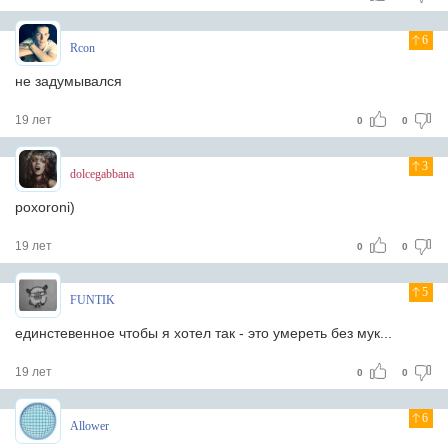
6
Rcon
не задумывался
19 лет
0
0
3
dolcegabbana
poxoroni)
19 лет
0
0
5
FUNTIK
единстевенное чтобы я хотел так - это умереть без мук...
19 лет
0
0
6
Allower