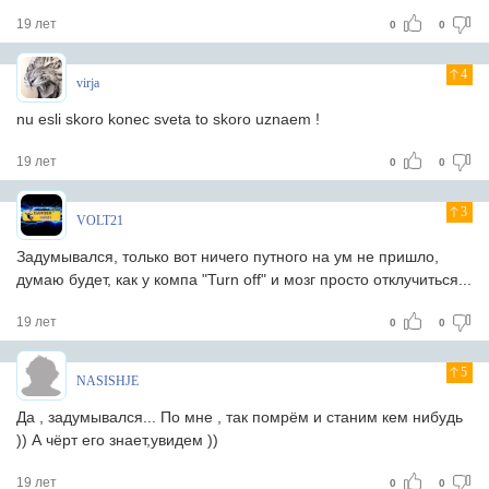
19 лет
0
0
4
virja
nu esli skoro konec sveta to skoro uznaem !
19 лет
0
0
3
VOLT21
Задумывался, только вот ничего путного на ум не пришло,
думаю будет, как у компа "Turn off" и мозг просто отклучиться...
19 лет
0
0
5
NASISHJE
Да , задумывался... По мне , так помрём и станим кем нибудь
)) А чёрт его знает,увидем ))
19 лет
0
0