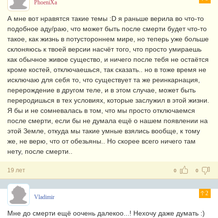
PhoeniXa
А мне вот нравятся такие темы :D я раньше верила во что-то
подобное аду/раю, что может быть после смерти будет что-то
такое, как жизнь в потустороннем мире, но теперь уже больше
склоняюсь к твоей версии насчёт того, что просто умираешь
как обычное живое существо, и ничего после тебя не остаётся
кроме костей, отключаешься, так сказать.. но в тоже время не
исключаю для себя то, что существует та же реинкарнация,
перерождение в другом теле, и в этом случае, может быть
переродишься в тех условиях, которые заслужил в этой жизни.
Я бы и не сомневалась в том, что мы просто отключаемся
после смерти, если бы не думала ещё о нашем появлении на
этой Земле, откуда мы такие умные взялись вообще, к тому
же, не верю, что от обезьяны.. Но скорее всего ничего там
нету, после смерти..
19 лет
0
0
2
Vladimir
Мне до смерти ещё оочень далекоо...! Нехочу даже думать :)