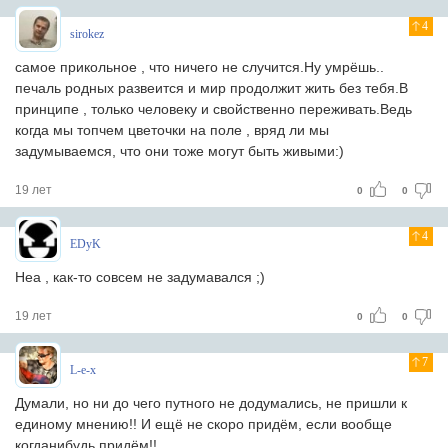
4
sirokez
самое прикольное , что ничего не случится.Ну умрёшь..
печаль родных развеится и мир продолжит жить без тебя.В
принципе , только человеку и свойственно переживать.Ведь
когда мы топчем цветочки на поле , вряд ли мы
задумываемся, что они тоже могут быть живыми:)
19 лет
0
0
4
EDyK
Неа , как-то совсем не задумавался ;)
19 лет
0
0
7
L-e-x
Думали, но ни до чего путного не додумались, не пришли к
единому мнению!! И ещё не скоро придём, если вообще
когданибудь придём!!