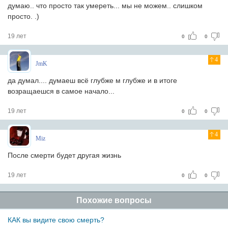
думаю.. что просто так умереть... мы не можем.. слишком
просто. .)
19 лет
0
0
4
JmK
да думал.... думаеш всё глубже м глубже и в итоге
возращаешся в самое начало...
19 лет
0
0
4
Miz
После смерти будет другая жизнь
19 лет
0
0
Похожие вопросы
КАК вы видите свою смерть?